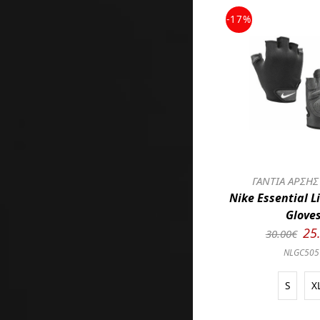
-17%
ΓΑΝΤΙΑ ΑΡΣΗ
Nike Essential 
Glove
25
30.00€
NLGC505
S
X