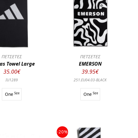
ΠΕΤΣΕΤΕΣ
ΠΕΤΣΕΤΕΣ
as Towel Large
EMERSON
35.00€
39.95€
IU1289
251.EU04.03-BLACK
One
Size
One
Size
-20%