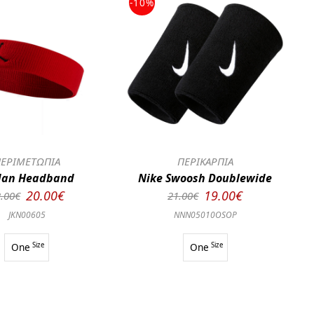
-10%
ΕΡΙΜΕΤΩΠΙΑ
ΠΕΡΙΚΑΡΠΙΑ
dan Headband
Nike Swoosh Doublewide
20.00€
19.00€
.00€
21.00€
JKN00605
NNN05010OSOP
One
Size
One
Size