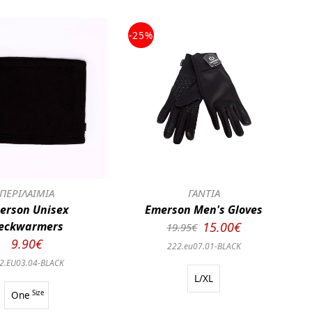
-25%
ΠΕΡΙΛΑΙΜΙΑ
ΓΑΝΤΙΑ
erson Unisex
Emerson Men's Gloves
eckwarmers
15.00€
19.95€
9.90€
222.eu07.01-BLACK
2.EU03.04-BLACK
L/XL
One
Size