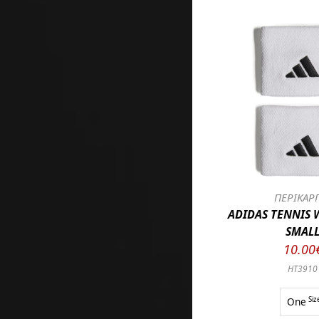
ΠΕΡΙΚΑΡ
ADIDAS TENNIS
SMAL
10.00
HT3910
One
Siz