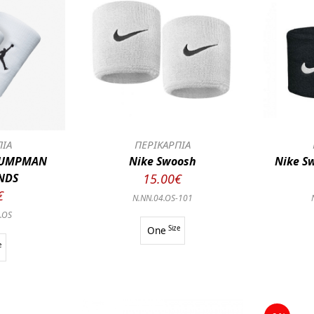
ΠΙΑ
ΠΕΡΙΚΑΡΠΙΑ
 JUMPMAN
Nike Swoosh
Nike S
NDS
15.00€
€
N.NN.04.OS-101
.OS
One
Size
e