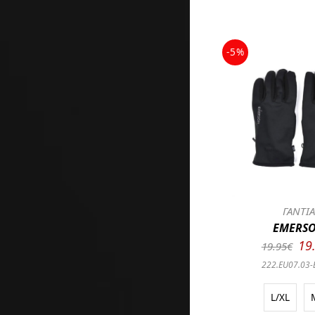
-5%
ΓΑΝΤΙ
EMERS
19
19.95€
222.EU07.03-
L/XL