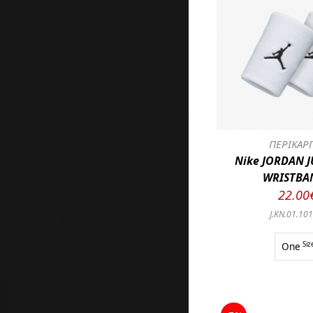
ΠΕΡΙΚΑΡ
Nike JORDAN
WRISTBA
22.00
J.KN.01.101
One
Siz