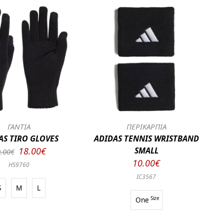
ΓΑΝΤΙΑ
ΠΕΡΙΚΑΡΠΙΑ
AS TIRO GLOVES
ADIDAS TENNIS WRISTBAND
18.00€
SMALL
.00€
10.00€
HS9760
IC3567
S
M
L
One
Size