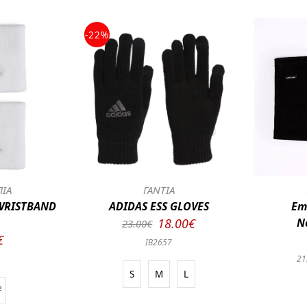
-22%
ΠΙΑ
ΓΑΝΤΙΑ
 WRISTBAND
ADIDAS ESS GLOVES
Em
L
18.00€
N
23.00€
€
IB2657
21
S
M
L
e