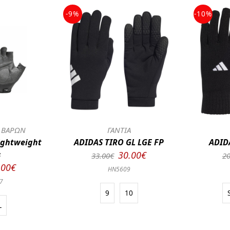
-9%
-10%
Σ ΒΑΡΩΝ
ΓΑΝΤΙΑ
Lightweight
ADIDAS TIRO GL LGE FP
ADID
s
30.00€
33.00€
20
.00€
HN5609
7
9
10
L