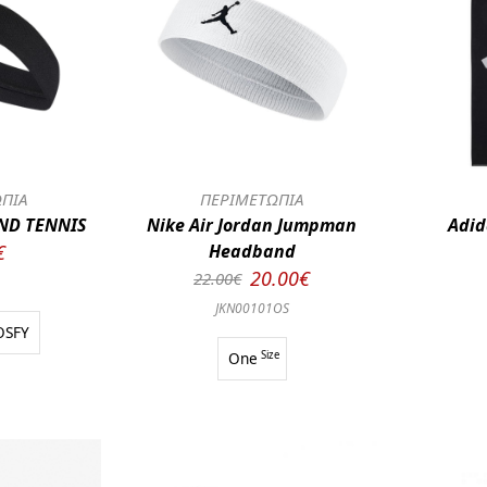
ΠΙΑ
ΠΕΡΙΜΕΤΩΠΙΑ
ND TENNIS
Nike Air Jordan Jumpman
Adid
€
Headband
20.00€
22.00€
JKN00101OS
OSFY
One
Size