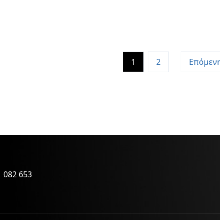
1
2
Επόμεν
 082 653