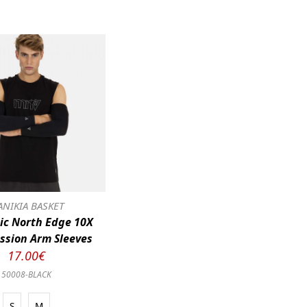
ΝΙΚΙΑ BASKET
c North Edge 10X
ssion Arm Sleeves
17.00€
50008-BLACK
S
M