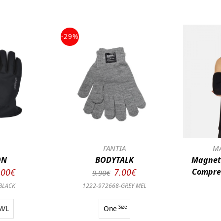
-29%
Α
ΓΑΝΤΙΑ
ΜΑ
ON
BODYTALK
Magneti
.00€
7.00€
Compre
9.90€
BLACK
1222-972668-GREY MEL
M/L
One
Size