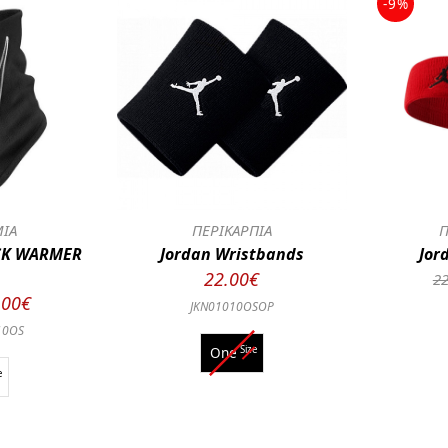
-9%
ΜΙΑ
ΠΕΡΙΚΑΡΠΙΑ
Π
CK WARMER
Jordan Wristbands
Jor
22.00€
22
.00€
JKN01010OSOP
10OS
One
Size
e