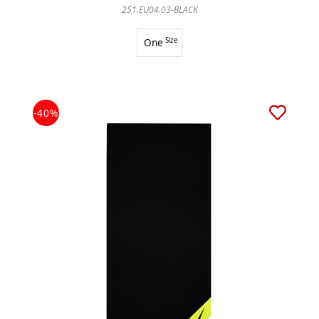
251.EU04.03-BLACK
One
Size
-40%