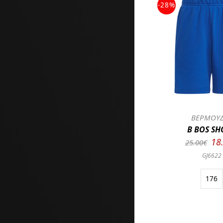
-28%
ΒΕΡΜΟΥ
B BOS SH
18
25.00€
GJ6622
176