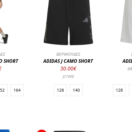
ΔΕΣ
ΒΕΡΜΟΥΔΕΣ
O SHORT
ADIDAS J CAMO SHORT
ADI
€
30.00€
23
JC7498
152
164
128
140
128