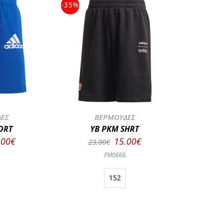
-35%
ΔΕΣ
ΒΕΡΜΟΥΔΕΣ
ORT
YB PKM SHRT
.00€
15.00€
23.00€
FM0666
152