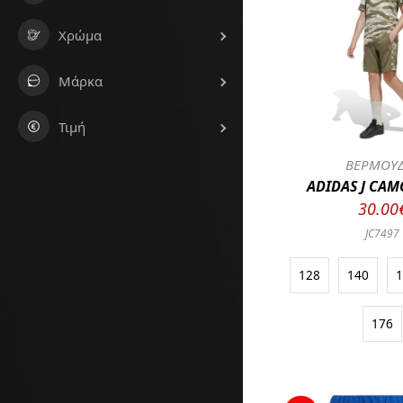
Χρώμα
Μάρκα
Τιμή
ΒΕΡΜΟΥ
ADIDAS J CAM
30.00
JC7497
128
140
176