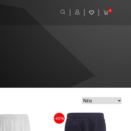
0
-40%