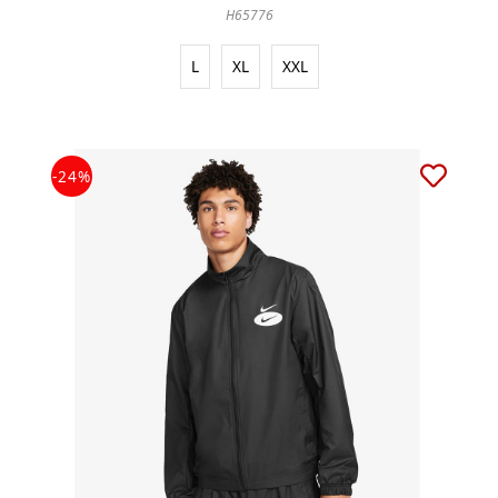
H65776
L
XL
XXL
-24%