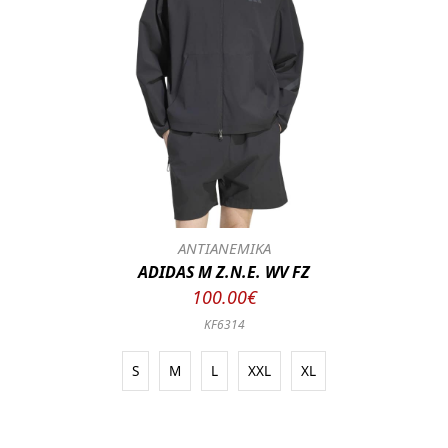
ΑΝΤΙΑΝΕΜΙΚΑ
ADIDAS M Z.N.E. WV FZ
100.00€
KF6314
S
M
L
XXL
XL