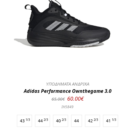
ΥΠΟΔΗΜΑΤΑ ΑΝΔΡΙΚΑ
Adidas Performance Ownthegame 3.0
60.00€
65.00€
IH5849
43
1/3
44
2/3
40
2/3
44
42
2/3
41
1/3