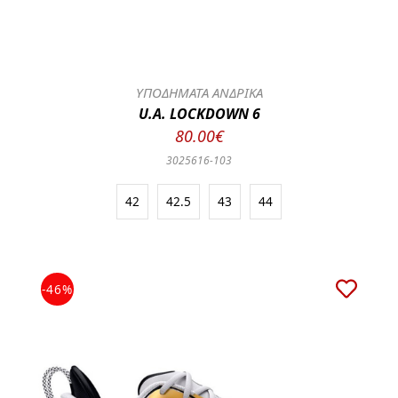
ΥΠΟΔΗΜΑΤΑ ΑΝΔΡΙΚΑ
U.A. LOCKDOWN 6
80.00€
3025616-103
42
42.5
43
44
-46%