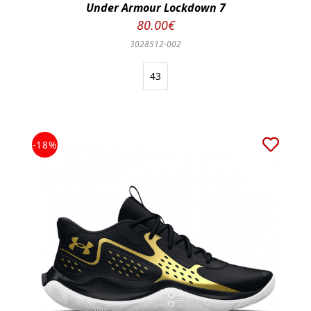
Under Armour Lockdown 7
80.00€
3028512-002
43
-18%