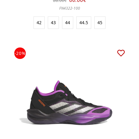
FN4322-100
42
43
44
44.5
45
-20%