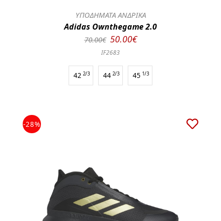
ΥΠΟΔΗΜΑΤΑ ΑΝΔΡΙΚΑ
Adidas Ownthegame 2.0
50.00€
70.00€
IF2683
42
2/3
44
2/3
45
1/3
-28%