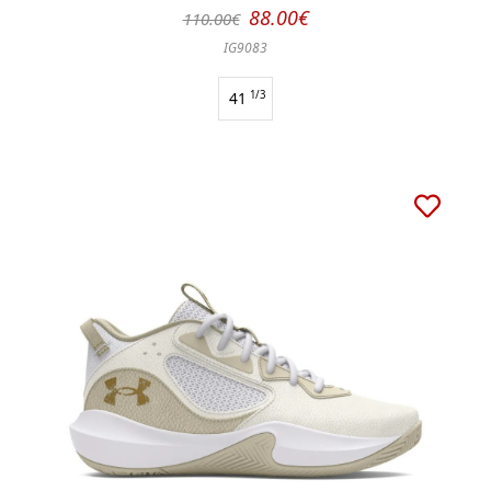
88.00€
110.00€
IG9083
41
1/3