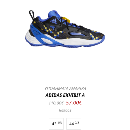
ΥΠΟΔΗΜΑΤΑ ΑΝΔΡΙΚΑ
ADIDAS EXHIBIT A
57.00€
110.00€
H69008
43
1/3
44
2/3