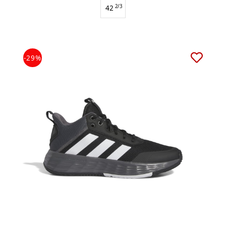
42
2/3
-29%