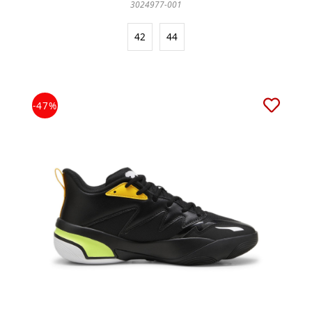
3024977-001
42
44
-47%