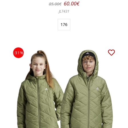
60.00€
85.00€
JL7431
176
-31%