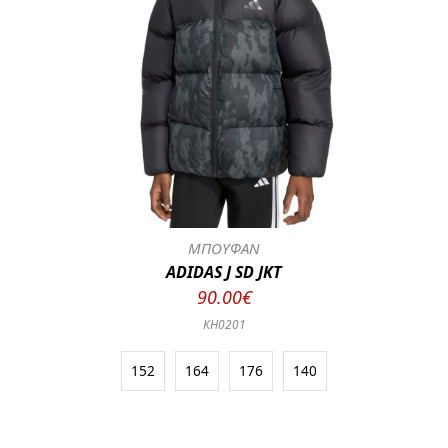
ΜΠΟΥΦΑΝ
ADIDAS J SD JKT
90.00€
KH0201
152
164
176
140