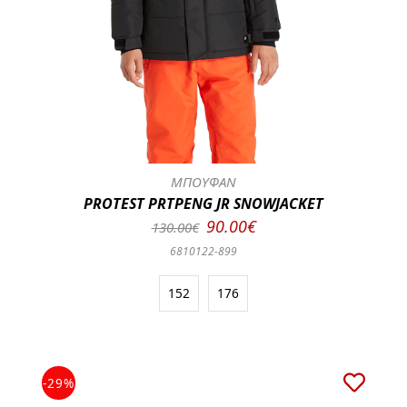
ΜΠΟΥΦΑΝ
PROTEST PRTPENG JR SNOWJACKET
90.00€
130.00€
6810122-899
152
176
-29%