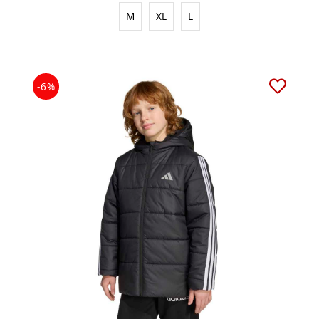
M
XL
L
-6%