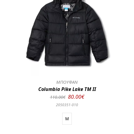
ΜΠΟΥΦΑΝ
Columbia Pike Lake TM II
80.00€
110.00€
2050351-010
M