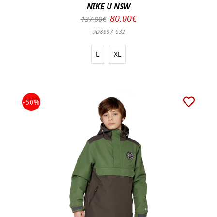
NIKE U NSW
80.00€
137.00€
DD8697-632
L
XL
-50%