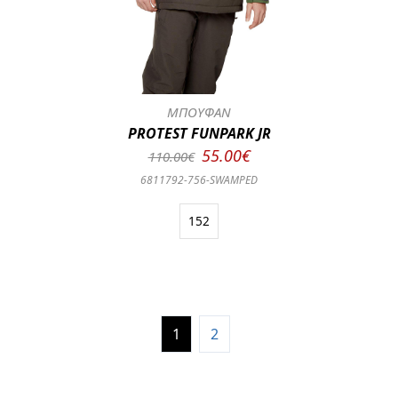
ΜΠΟΥΦΑΝ
PROTEST FUNPARK JR
55.00€
110.00€
6811792-756-SWAMPED
152
1
2