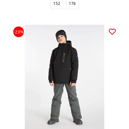
152
176
-23%