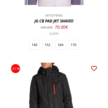
ΜΠΟΥΦΑΝ
JG CB PAD JKT SHAVIO
70.00€
100.00€
IL6094
140
152
164
170
-31%