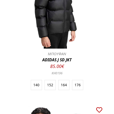
ΜΠΟΥΦΑΝ
ADIDAS J SD JKT
85.00€
KH0196
140
152
164
176