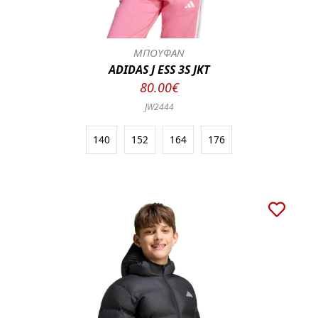
ΜΠΟΥΦΑΝ
ADIDAS J ESS 3S JKT
80.00€
JW2444
140
152
164
176