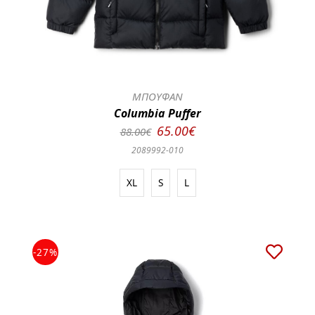
ΜΠΟΥΦΑΝ
Columbia Puffer
65.00€
88.00€
2089992-010
XL
S
L
-27%