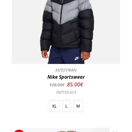
ΜΠΟΥΦΑΝ
Nike Sportswear
85.00€
126.00€
FN7730-013
XL
L
M