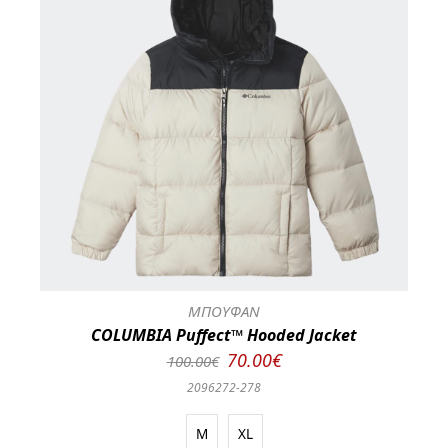
ΜΠΟΥΦΑΝ
COLUMBIA Puffect™ Hooded Jacket
70.00€
100.00€
2096272-278
M
XL