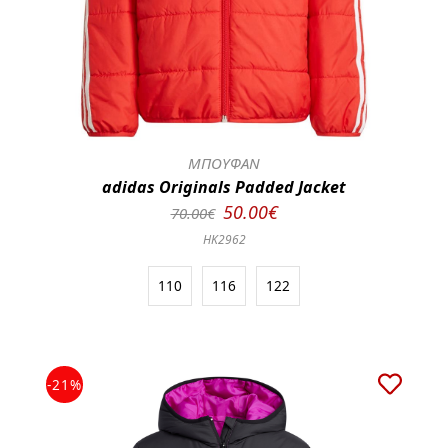
ΜΠΟΥΦΑΝ
adidas Originals Padded Jacket
50.00€
70.00€
HK2962
110
116
122
-21%