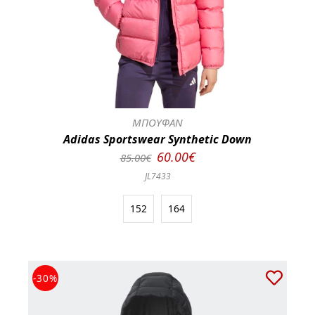
ΜΠΟΥΦΑΝ
Adidas Sportswear Synthetic Down
60.00€
85.00€
JL7433
152
164
-30%