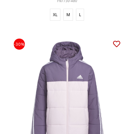
FN7730-480
XL
M
L
-30%