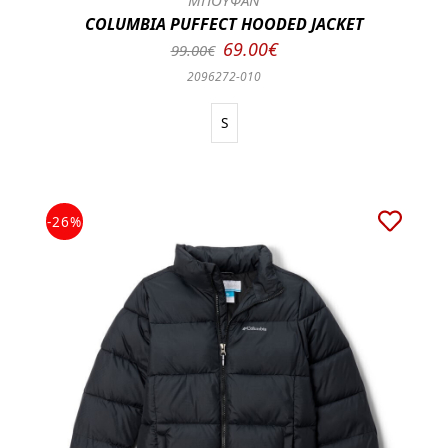
ΜΠΟΥΦΑΝ
COLUMBIA PUFFECT HOODED JACKET
69.00€
99.00€
2096272-010
S
-26%