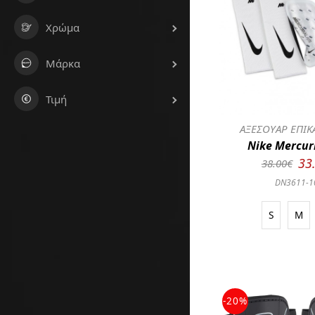
Χρώμα
Μάρκα
Τιμή
ΑΞΕΣΟΥΑΡ ΕΠΙΚ
Nike Mercuri
33
38.00€
DN3611-1
S
M
-20%