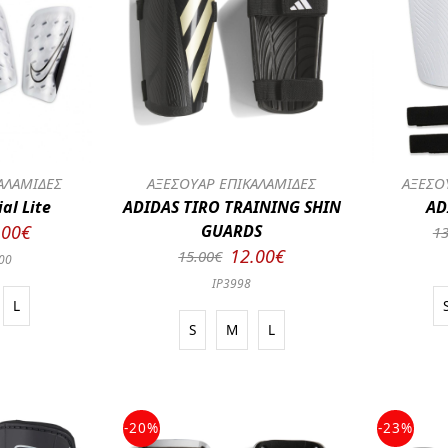
ΑΛΑΜΙΔΕΣ
ΑΞΕΣΟΥΑΡ ΕΠΙΚΑΛΑΜΙΔΕΣ
ΑΞΕΣΟ
al Lite
ADIDAS TIRO TRAINING SHIN
AD
.00€
GUARDS
13
12.00€
15.00€
00
IP3998
L
S
M
L
-20%
-23%