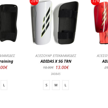
-28%
-32%
ΑΛΑΜΙΔΕΣ
ΑΞΕΣΟΥΑΡ ΕΠΙΚΑΛΑΜΙΔΕΣ
ΑΞΕΣΟ
Training
ADIDAS X SG TRN
AD
.00€
13.00€
18.00€
25
IA0845
L
S
M
L