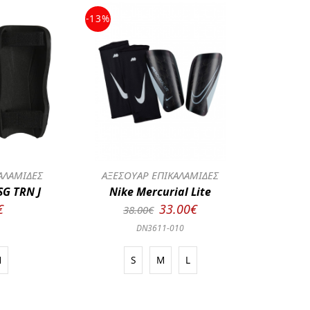
-13%
ΑΛΑΜΙΔΕΣ
ΑΞΕΣΟΥΑΡ ΕΠΙΚΑΛΑΜΙΔΕΣ
SG TRN J
Nike Mercurial Lite
€
33.00€
38.00€
DN3611-010
M
S
M
L