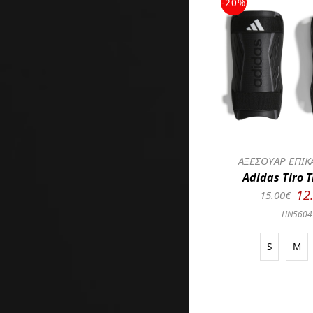
-20%
ΑΞΕΣΟΥΑΡ ΕΠΙΚ
Adidas Tiro 
12
15.00€
HN5604
S
M