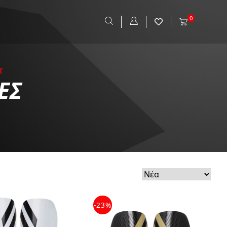
0
Σ
ΕΣ
-23%