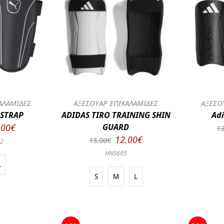
ΑΛΑΜΙΔΕΣ
ΑΞΕΣΟΥΑΡ ΕΠΙΚΑΛΑΜΙΔΕΣ
ΑΞΕΣΟ
 STRAP
ADIDAS TIRO TRAINING SHIN
Adi
.00€
GUARD
13
12.00€
15.00€
02
HN5605
L
S
M
L