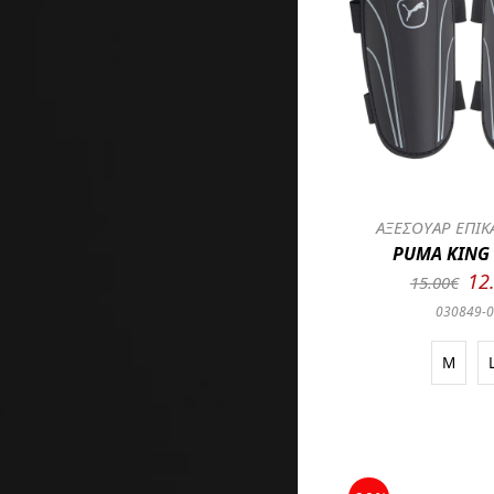
ΑΞΕΣΟΥΑΡ ΕΠΙΚ
PUMA KING
12
15.00€
030849-
M