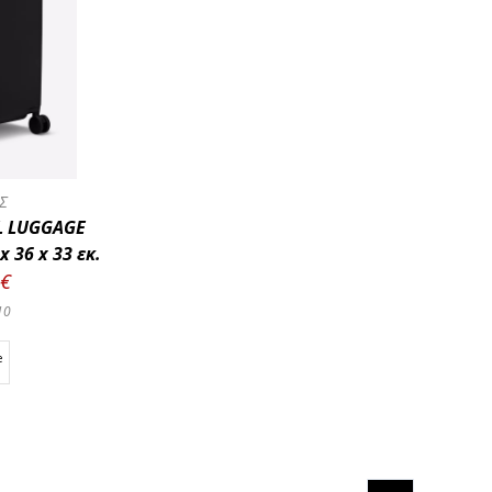
Σ
L LUGGAGE
x 36 x 33 εκ.
0€
10
e