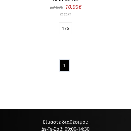
10.00€
22.00€
X27263
176
1
Είμαστε διαθέσιμοι:
Δε-Τε-Σαβ: 09:00-14:30