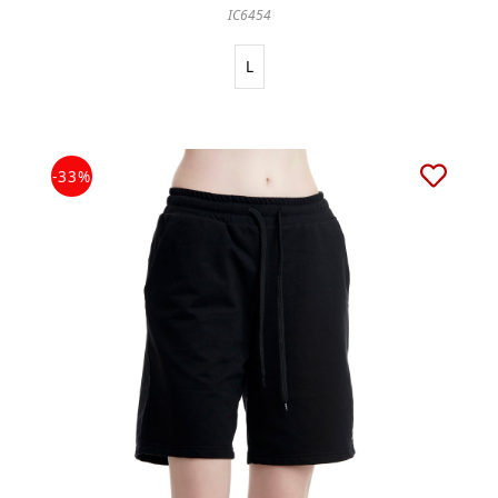
IC6454
L
-33%