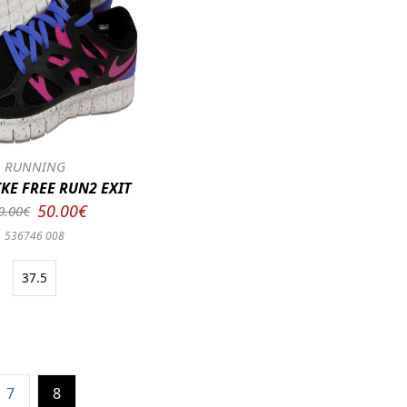
RUNNING
KE FREE RUN2 EXIT
50.00€
0.00€
536746 008
37.5
7
8