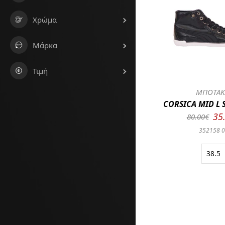
Χρώμα
Μάρκα
Τιμή
ΜΠΟΤΑΚ
CORSICA MID L 
35
80.00€
352158 
38.5