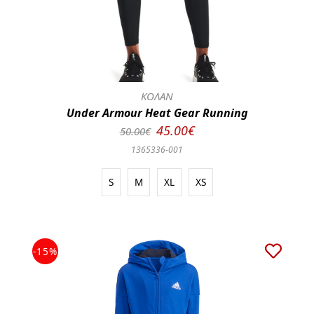
ΚΟΛΑΝ
Under Armour Heat Gear Running
45.00€
50.00€
1365336-001
S
M
XL
XS
-15%