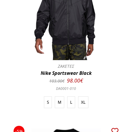
ΖΑΚΕΤΕΣ
Nike Sportswear Black
98.00€
103.00€
DA0001-010
S
M
L
XL
-5%