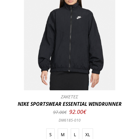
ΖΑΚΕΤΕΣ
NIKE SPORTSWEAR ESSENTIAL WINDRUNNER
92.00€
97.00€
DM6185-010
S
M
L
XL