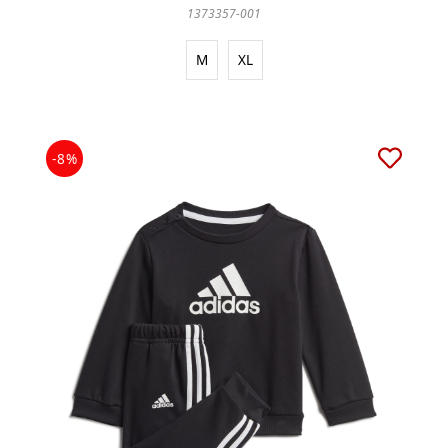
1373357-001
M
XL
-8%