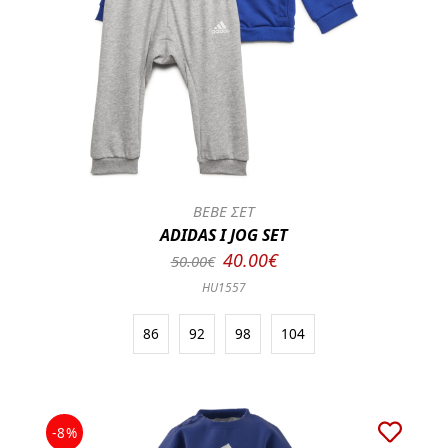
BEBE ΣΕΤ
ADIDAS I JOG SET
40.00€
50.00€
HU1557
86
92
98
104
-8%