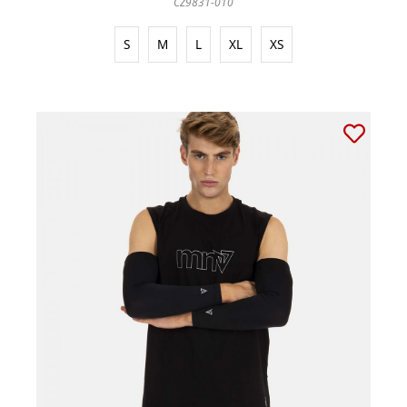
CZ9831-010
S
M
L
XL
XS