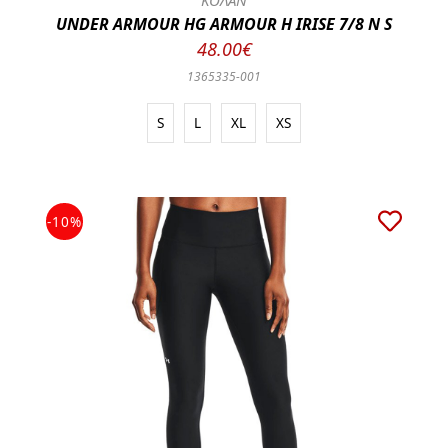
ΚΟΛΑΝ
UNDER ARMOUR HG ARMOUR H IRISE 7/8 N S
48.00€
1365335-001
S
L
XL
XS
-10%