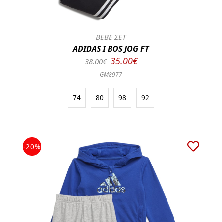
BEBE ΣΕΤ
ADIDAS I BOS JOG FT
35.00€
38.00€
GM8977
74
80
98
92
-20%