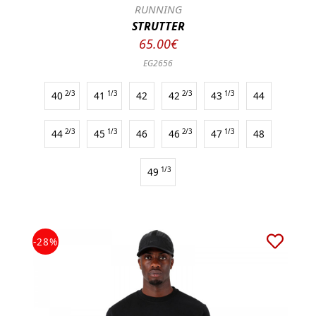
RUNNING
STRUTTER
65.00€
EG2656
40
2/3
41
1/3
42
42
2/3
43
1/3
44
44
2/3
45
1/3
46
46
2/3
47
1/3
48
49
1/3
-28%