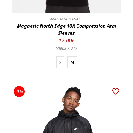
ΜΑΝΙΚΙΑ BASKET
Magnetic North Edge 10X Compression Arm
Sleeves
17.00€
50008-BLACK
S
M
-5%