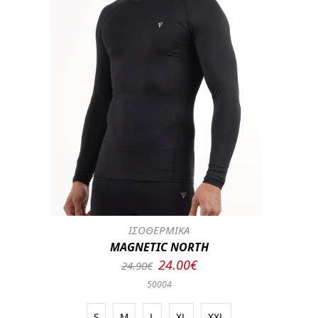
ΙΣΟΘΕΡΜΙΚΑ
MAGNETIC NORTH
24.00€
24.90€
50004
S
M
L
XL
XXL