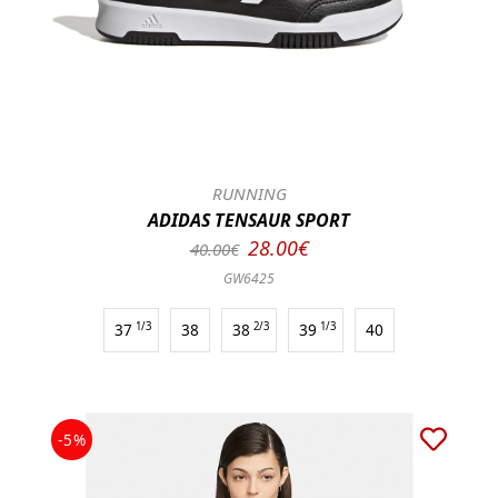
RUNNING
ADIDAS TENSAUR SPORT
28.00€
40.00€
GW6425
37
1/3
38
38
2/3
39
1/3
40
-5%