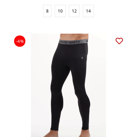
8
10
12
14
-4%