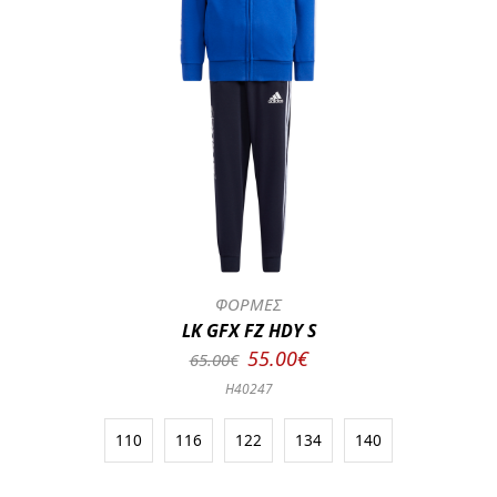
ΦΟΡΜΕΣ
LK GFX FZ HDY S
55.00€
65.00€
H40247
110
116
122
134
140