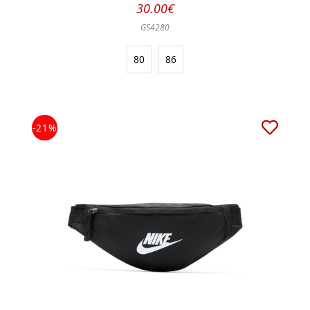
30.00€
GS4280
80
86
-21%