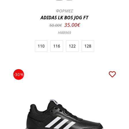
ΦΟΡΜΕΣ
ADIDAS LK BOS JOG FT
35.00€
50.00€
HM8969
110
116
122
128
-30%