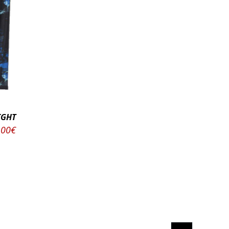
Ν
IGHT
.00€