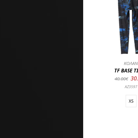
ΚΟΛΑ
TF BASE T
30
40.00€
AZ3597
XS