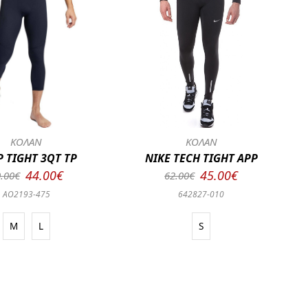
ΚΟΛΑΝ
ΚΟΛΑΝ
 TIGHT 3QT TP
NIKE TECH TIGHT APP
44.00€
45.00€
.00€
62.00€
AO2193-475
642827-010
M
L
S