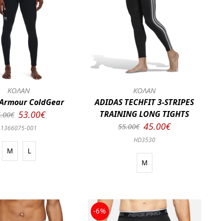
ΚΟΛΑΝ
ΚΟΛΑΝ
Armour ColdGear
ADIDAS TECHFIT 3-STRIPES
53.00€
TRAINING LONG TIGHTS
.00€
45.00€
55.00€
1366075-001
HD3530
M
L
M
-6%