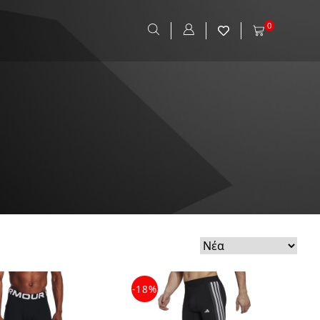
0
-18%