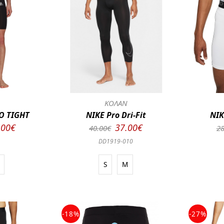
Ν
ΚΟΛΑΝ
O TIGHT
NIKE Pro Dri-Fit
NIK
.00€
37.00€
40.00€
28
DD1919-010
S
M
-18%
-27%