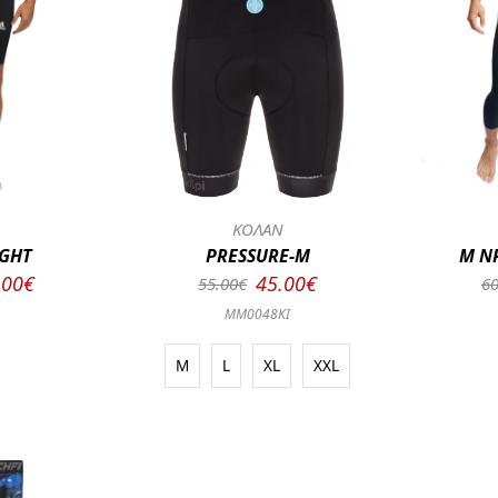
Ν
ΚΟΛΑΝ
IGHT
PRESSURE-M
M NP
.00€
45.00€
55.00€
60
5
MM0048KI
M
L
XL
XXL