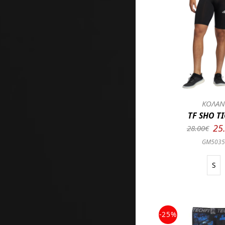
ΚΟΛΑ
TF SHO T
25
28.00€
GM503
S
-25%