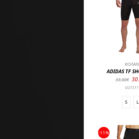
ΚΟΛΑ
ADIDAS TF SH
30
33.00€
GU7311
S
L
-11%