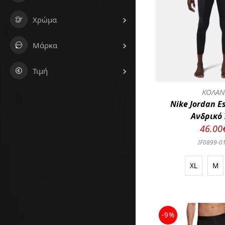
Χρώμα
Μάρκα
Τιμή
ΚΟΛΑ
Nike Jordan E
Ανδρικό 
46.00
IF0899-0
XL
M
-9%