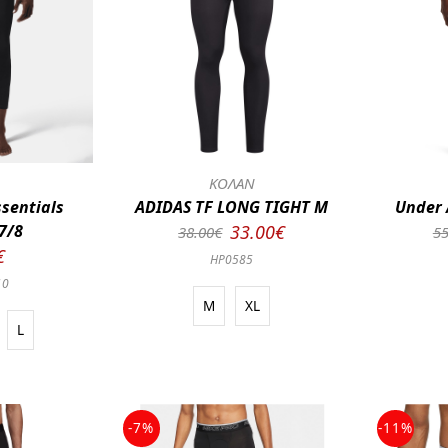
Ν
ΚΟΛΑΝ
ssentials
ADIDAS TF LONG TIGHT M
Under 
7/8
33.00€
38.00€
55
€
HP0585
10
M
XL
L
-7%
-11%