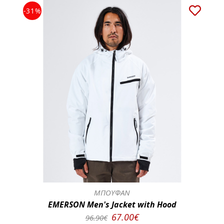
-31%
ΜΠΟΥΦΑΝ
EMERSON Men's Jacket with Hood
67.00€
96.90€