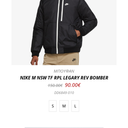
ΜΠΟΥΦΑΝ
NIKE M NSW TF RPL LEGARY REV BOMBER
90.00€
150.00€
DD6849-010
S
M
L