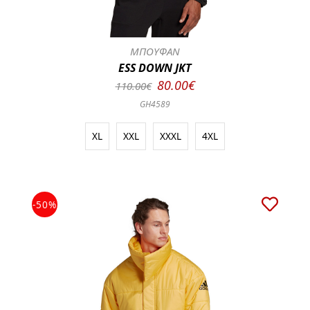
ΜΠΟΥΦΑΝ
ESS DOWN JKT
80.00€
110.00€
GH4589
XL
XXL
XXXL
4XL
-50%