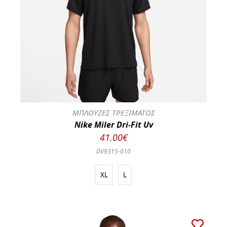
ΜΠΛΟΥΖΕΣ ΤΡΕΞΙΜΑΤΟΣ
Nike Miler Dri-Fit Uv
41.00€
DV9315-010
XL
L