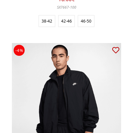
SX7667-100
38-42
42-46
46-50
-4%