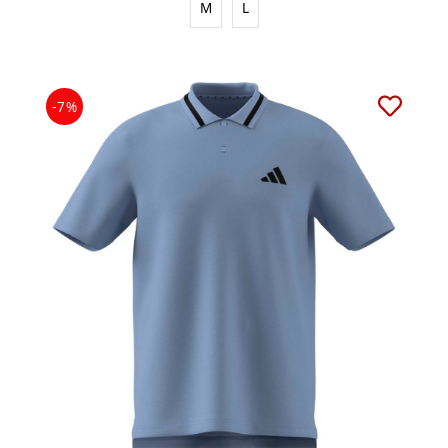
M
L
-7%