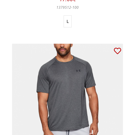
1379512-100
L