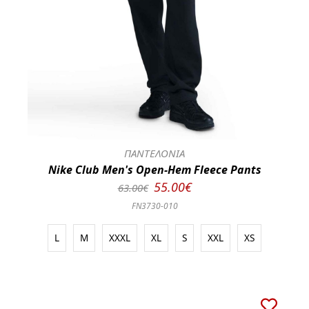
ΠΑΝΤΕΛΟΝΙΑ
Nike Club Men's Open-Hem Fleece Pants
55.00€
63.00€
FN3730-010
L
M
XXXL
XL
S
XXL
XS