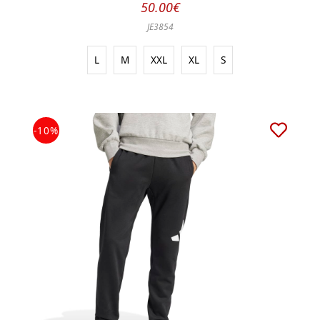
50.00€
JE3854
L
M
XXL
XL
S
-10%