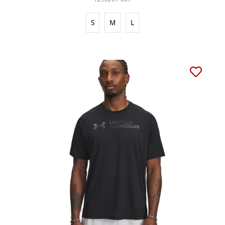
S
M
L