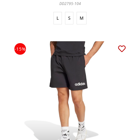
DD2795-104
L
S
M
-15%