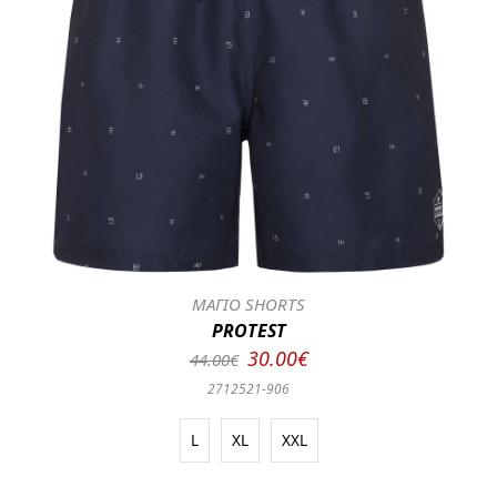
ΜΑΓΙΟ SHORTS
PROTEST
30.00€
44.00€
2712521-906
L
XL
XXL