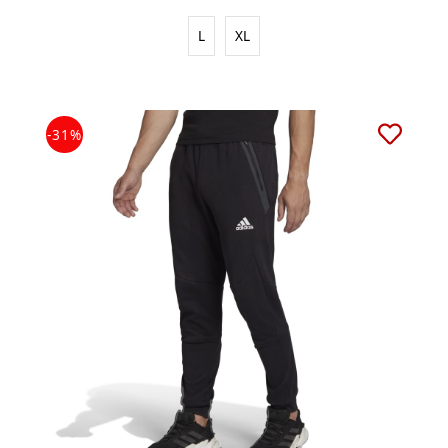
L
XL
-31%