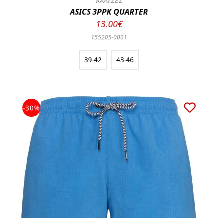
ΚΑΛΤΣΕΣ
ASICS 3PPK QUARTER
13.00€
155205-0001
39-42
43-46
-30%