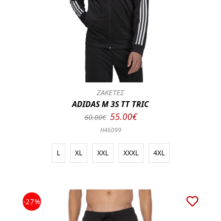
ΖΑΚΕΤΕΣ
ADIDAS M 3S TT TRIC
55.00€
60.00€
H46099
L
XL
XXL
XXXL
4XL
-27%