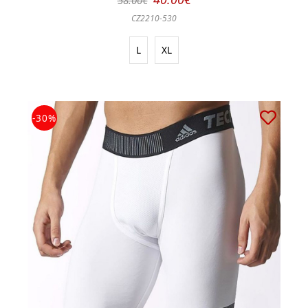
CZ2210-530
L
XL
-30%