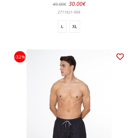
30.00€
49.00€
2711921-906
L
XL
-32%