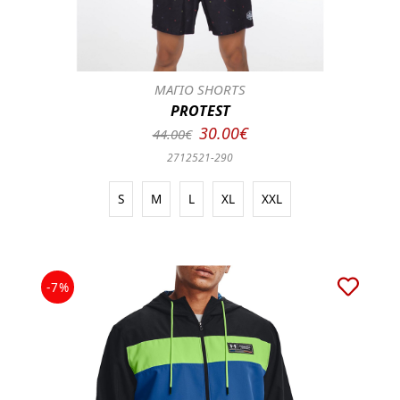
ΜΑΓΙΟ SHORTS
PROTEST
30.00€
44.00€
2712521-290
S
M
L
XL
XXL
-7%