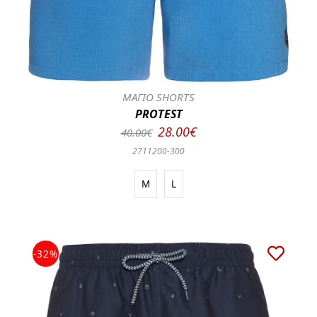
ΜΑΓΙΟ SHORTS
PROTEST
28.00€
40.00€
2711200-300
M
L
-32%