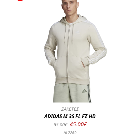
ΖΑΚΕΤΕΣ
ADIDAS M 3S FL FZ HD
45.00€
65.00€
HL2260