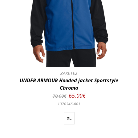
ΖΑΚΕΤΕΣ
UNDER ARMOUR Hooded jacket Sportstyle
Chroma
65.00€
70.00€
1370346-001
XL