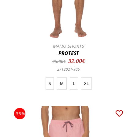
ΜΑΓΙΟ SHORTS
PROTEST
32.00€
45.00€
2712021-906
S
M
L
XL
-33%