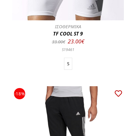
ΙΣΟΘΕΡΜΙΚΑ
TF COOL ST 9
23.00€
33.00€
S19461
S
-18%