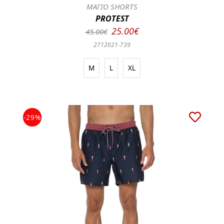
ΜΑΓΙΟ SHORTS
PROTEST
25.00€
45.00€
2712021-739
M
L
XL
-29%