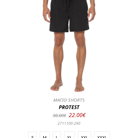
ΜΑΓΙΟ SHORTS
PROTEST
22.00€
30.00€
2711100-290
S
M
L
XL
XXL
XXXL