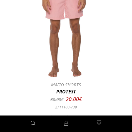
ΜΑΓΙΟ SHORTS
PROTEST
20.00€
30.00€
2711100-739
S
M
L
XL