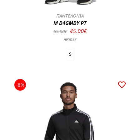
ΠΑΝΤΕΛΟΝΙΑ
M D4GMDY PT
45.00€
65.00€
HE5038
S
-8%