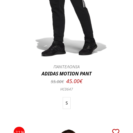
ΠΑΝΤΕΛΟΝΙΑ
ADIDAS MOTION PANT
45.00€
55.00€
HC0647
S
-21%