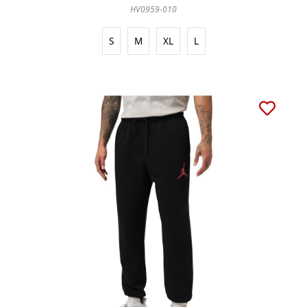
HV0959-010
S
M
XL
L