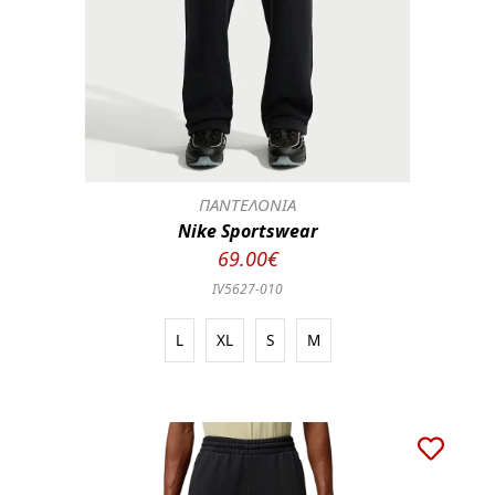
ΠΑΝΤΕΛΟΝΙΑ
Nike Sportswear
69.00€
IV5627-010
L
XL
S
M