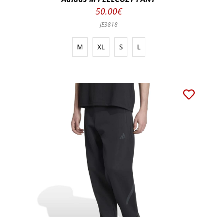
50.00€
JE3818
M
XL
S
L