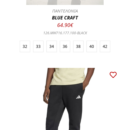
ΠΑΝΤΕΛΟΝΙΑ
BLUE CRAFT
64.90€
126.MW716.177.100-BLACK
32
33
34
36
38
40
42