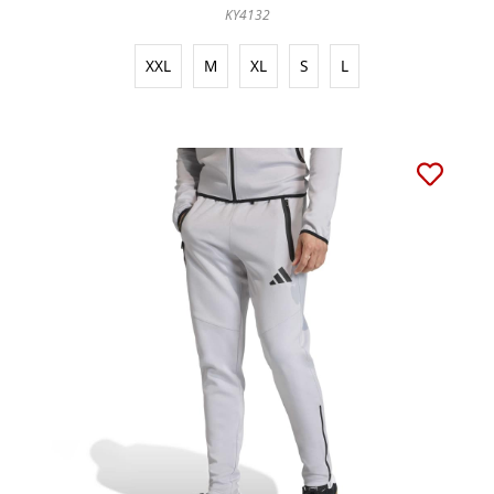
KY4132
XXL
M
XL
S
L