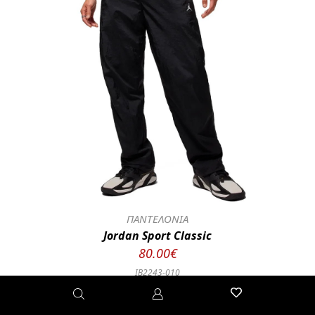
ΠΑΝΤΕΛΟΝΙΑ
Jordan Sport Classic
80.00€
IB2243-010
S
L
M
XL