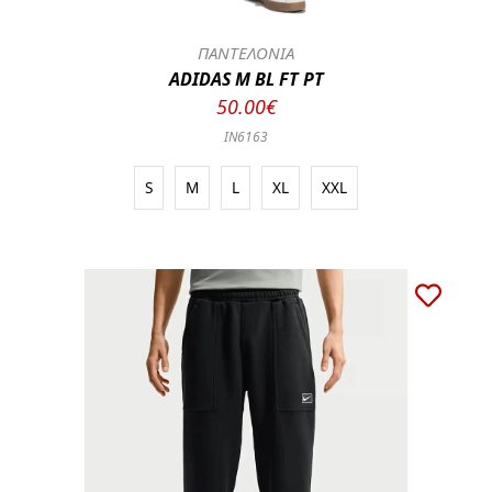
ΠΑΝΤΕΛΟΝΙΑ
ADIDAS M BL FT PT
50.00€
IN6163
S
M
L
XL
XXL