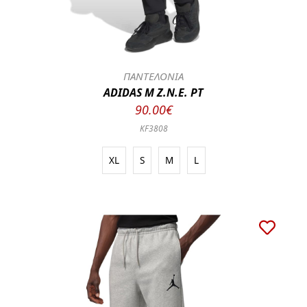
ΠΑΝΤΕΛΟΝΙΑ
ADIDAS M Z.N.E. PT
90.00€
KF3808
XL
S
M
L