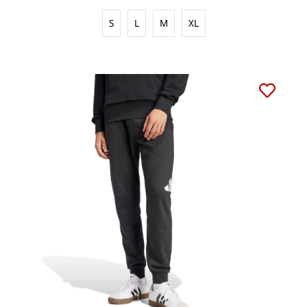
S
L
M
XL