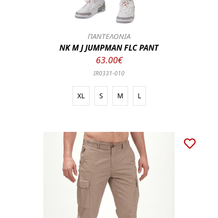
ΠΑΝΤΕΛΟΝΙΑ
NK M J JUMPMAN FLC PANT
63.00€
IR0331-010
XL
S
M
L