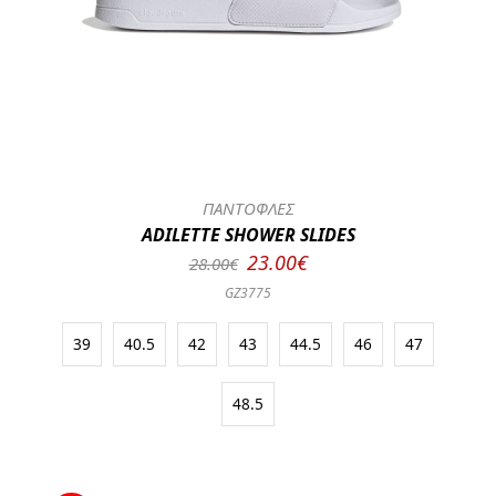
ΠΑΝΤΟΦΛΕΣ
ADILETTE SHOWER SLIDES
23.00€
28.00€
GZ3775
39
40.5
42
43
44.5
46
47
48.5