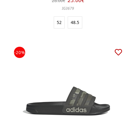
23.00€
28.00€
IG3679
52
48.5
-20%