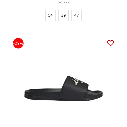
GZ3779
54
39
47
-29%