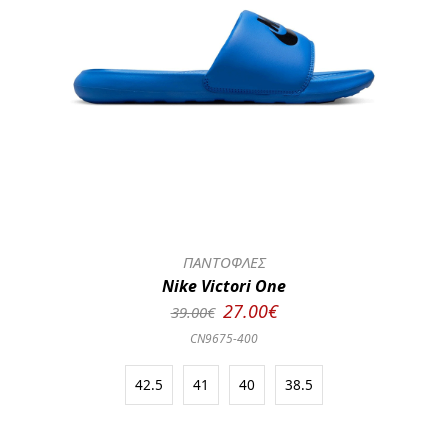
ΠΑΝΤΟΦΛΕΣ
Nike Victori One
27.00€
39.00€
CN9675-400
42.5
41
40
38.5