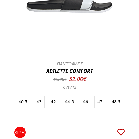
ΠΑΝΤΟΦΛΕΣ
ADILETTE COMFORT
32.00€
45.00€
GV9712
40.5
43
42
44.5
46
47
48.5
-37%