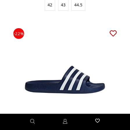
42
43
44.5
-22%