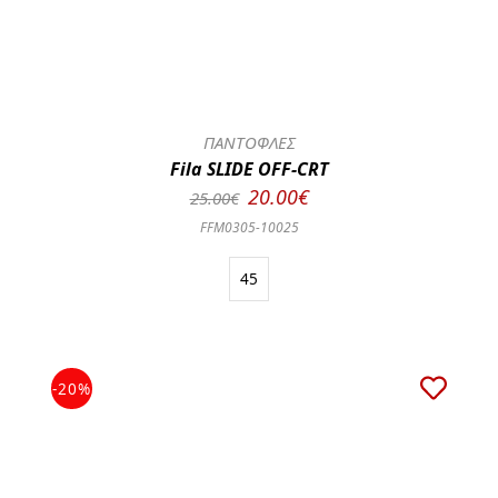
ΠΑΝΤΟΦΛΕΣ
Fila SLIDE OFF-CRT
20.00€
25.00€
FFM0305-10025
45
-20%