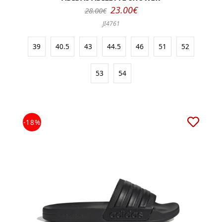
23.00€
28.00€
JI4761
39
40.5
43
44.5
46
51
52
53
54
-18%