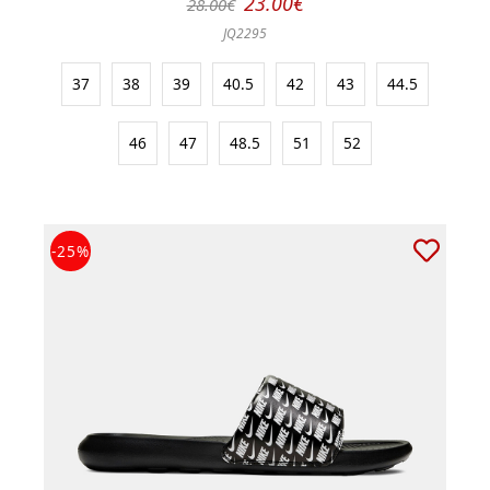
23.00€
28.00€
JQ2295
37
38
39
40.5
42
43
44.5
46
47
48.5
51
52
-25%