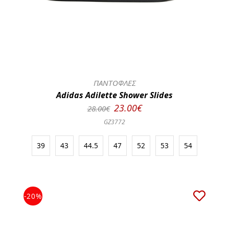
ΠΑΝΤΟΦΛΕΣ
Adidas Adilette Shower Slides
23.00€
28.00€
GZ3772
39
43
44.5
47
52
53
54
-20%