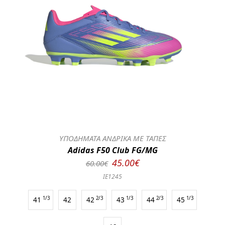
ΥΠΟΔΗΜΑΤΑ ΑΝΔΡΙΚΑ ΜΕ ΤΑΠΕΣ
Adidas F50 Club FG/MG
45.00€
60.00€
IE1245
41
1/3
42
42
2/3
43
1/3
44
2/3
45
1/3