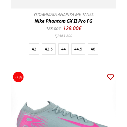
ΥΠΟΔΗΜΑΤΑ ΑΝΔΡΙΚΑ ΜΕ ΤΑΠΕΣ
Nike Phantom GX II Pro FG
128.00€
183.00€
FJ2563-800
42
42.5
44
44.5
46
-7%