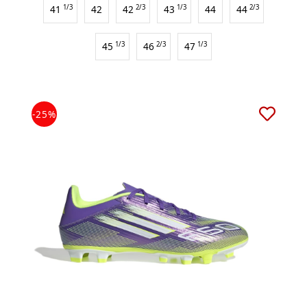
41
1/3
42
42
2/3
43
1/3
44
44
2/3
45
1/3
46
2/3
47
1/3
-25%