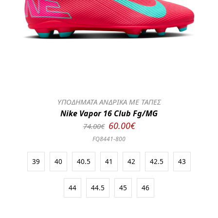
ΥΠΟΔΗΜΑΤΑ ΑΝΔΡΙΚΑ ΜΕ ΤΑΠΕΣ
Nike Vapor 16 Club Fg/MG
60.00€
74.00€
FQ8441-800
39
40
40.5
41
42
42.5
43
44
44.5
45
46