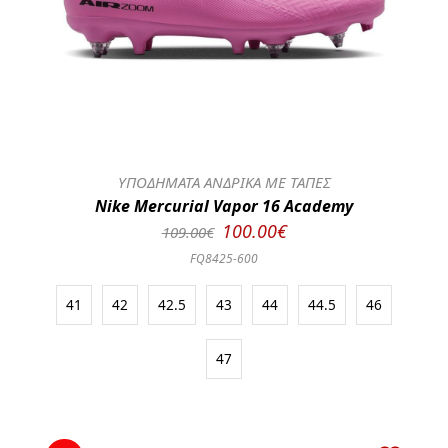
ΥΠΟΔΗΜΑΤΑ ΑΝΔΡΙΚΑ ΜΕ ΤΑΠΕΣ
Nike Mercurial Vapor 16 Academy
100.00€
109.00€
FQ8425-600
41
42
42.5
43
44
44.5
46
47