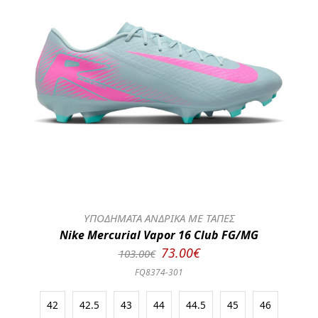
ΥΠΟΔΗΜΑΤΑ ΑΝΔΡΙΚΑ ΜΕ ΤΑΠΕΣ
Nike Mercurial Vapor 16 Club FG/MG
73.00€
103.00€
FQ8374-301
42
42.5
43
44
44.5
45
46