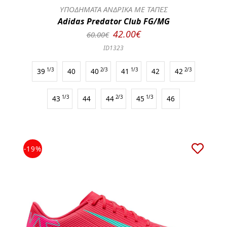
ΥΠΟΔΗΜΑΤΑ ΑΝΔΡΙΚΑ ΜΕ ΤΑΠΕΣ
Adidas Predator Club FG/MG
42.00€
60.00€
ID1323
39
1/3
40
40
2/3
41
1/3
42
42
2/3
43
1/3
44
44
2/3
45
1/3
46
-19%