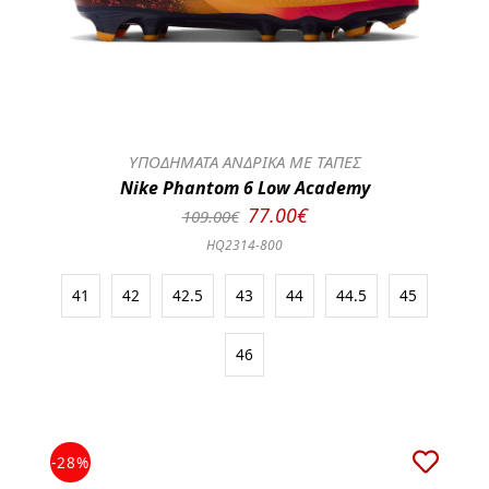
ΥΠΟΔΗΜΑΤΑ ΑΝΔΡΙΚΑ ΜΕ ΤΑΠΕΣ
Nike Phantom 6 Low Academy
77.00€
109.00€
HQ2314-800
41
42
42.5
43
44
44.5
45
46
-28%