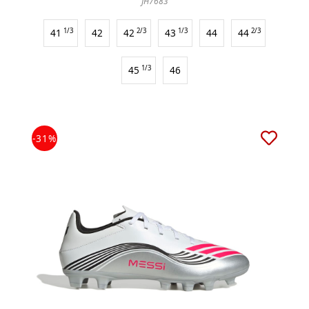
JH7683
41
1/3
42
42
2/3
43
1/3
44
44
2/3
45
1/3
46
-31%