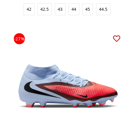
42
42.5
43
44
45
44.5
-27%