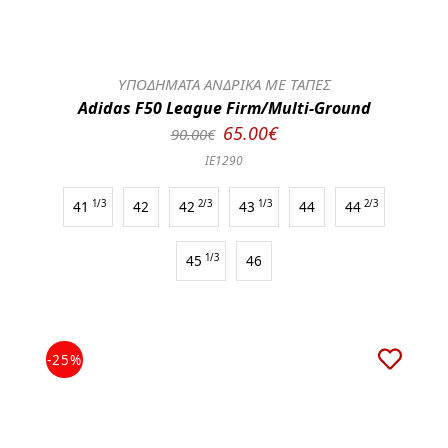
ΥΠΟΔΗΜΑΤΑ ΑΝΔΡΙΚΑ ΜΕ ΤΑΠΕΣ
Adidas F50 League Firm/Multi-Ground
65.00€
90.00€
IE1290
41
1/3
42
42
2/3
43
1/3
44
44
2/3
45
1/3
46
-25%