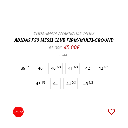
ΥΠΟΔΗΜΑΤΑ ΑΝΔΡΙΚΑ ΜΕ ΤΑΠΕΣ
ADIDAS F50 MESSI CLUB FIRM/MULTI-GROUND
45.00€
65.00€
JP7443
39
1/3
40
40
2/3
41
1/3
42
42
2/3
43
1/3
44
44
2/3
45
1/3
-29%