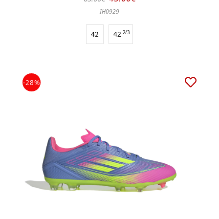
IH0929
42
42
2/3
-28%