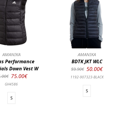
ΑΜΑΝΙΚΑ
ΑΜΑΝΙΚΑ
as Performance
BDTK JKT WLC
ials Down Vest W
50.00€
59.90€
75.00€
.00€
1192-907323-BLACK
GH4586
S
S