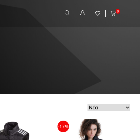
0
-17%