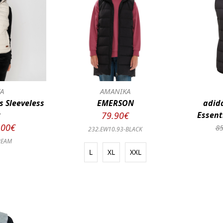
Α
ΑΜΑΝΙΚΑ
s Sleeveless
EMERSON
adid
t
79.90€
Essent
.00€
85
232.EW10.93-BLACK
REAM
L
XL
XXL