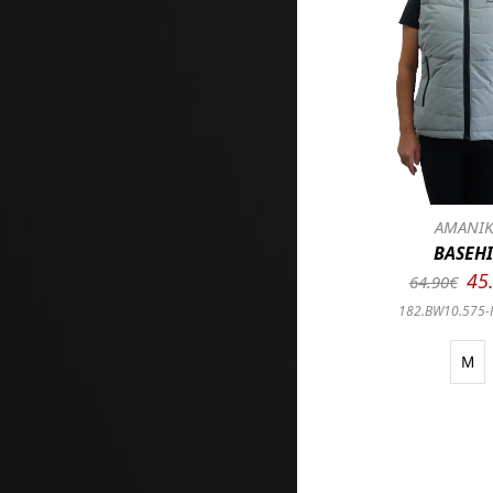
ΑΜΑΝΙΚ
BASEHI
45
64.90€
182.BW10.575-
M