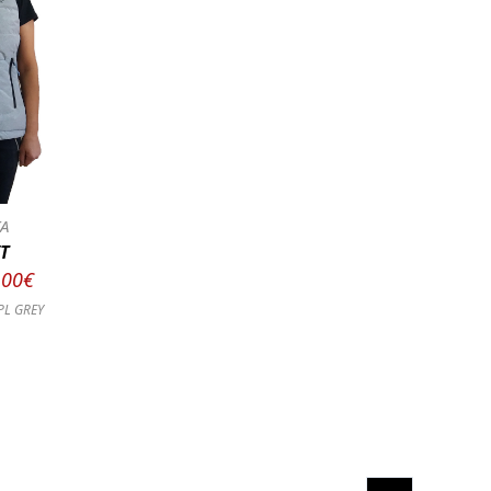
Α
T
.00€
PL GREY