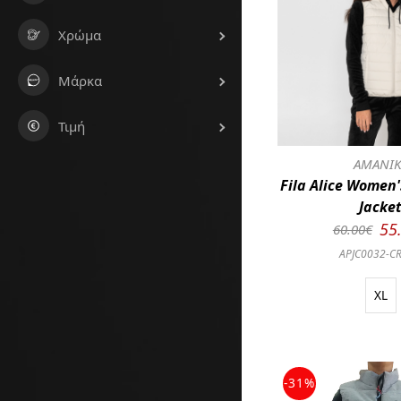
Χρώμα
Μάρκα
Τιμή
ΑΜΑΝΙΚ
Fila Alice Women'
Jacke
55
60.00€
APJC0032-C
XL
-31%