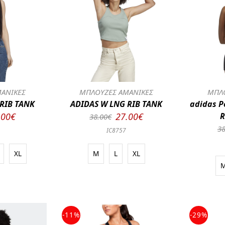
ΑΝΙΚΕΣ
ΜΠΛΟΥΖΕΣ ΑΜΑΝΙΚΕΣ
ΜΠΛΟ
RIB TANK
ADIDAS W LNG RIB TANK
adidas P
.00€
27.00€
R
38.00€
38
IC8757
XL
M
L
XL
-11%
-29%