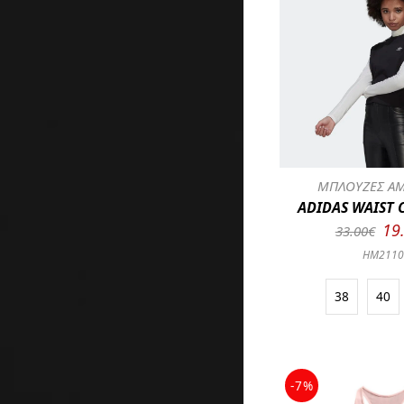
ΜΠΛΟΥΖΕΣ ΑΜ
ADIDAS WAIST 
19
33.00€
HM211
38
40
-7%