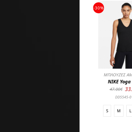
-30%
ΜΠΛΟΥΖΕΣ ΑΜ
NIKE Yoga
33
47.00€
DD5545-0
S
M
L