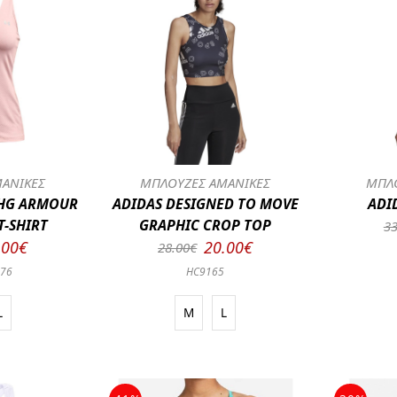
ΑΝΙΚΕΣ
ΜΠΛΟΥΖΕΣ ΑΜΑΝΙΚΕΣ
ΜΠΛΟ
HG ARMOUR
ADIDAS DESIGNED TO MOVE
ADI
T-SHIRT
GRAPHIC CROP TOP
33
.00€
20.00€
28.00€
676
HC9165
L
M
L