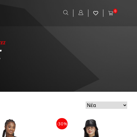
0
ΚΕΣ
Σ
-30%