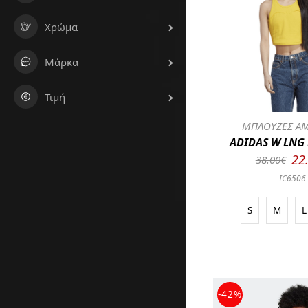
Χρώμα
Μάρκα
Τιμή
ΜΠΛΟΥΖΕΣ ΑΜ
ADIDAS W LNG 
22
38.00€
IC6506
S
M
L
-42%