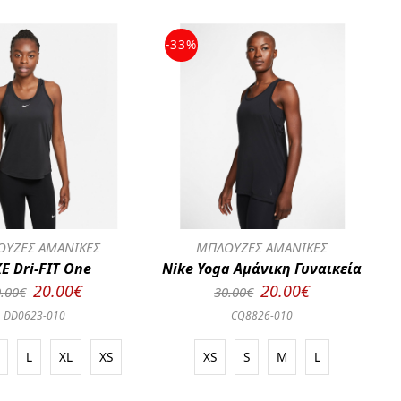
-33%
ΥΖΕΣ ΑΜΑΝΙΚΕΣ
ΜΠΛΟΥΖΕΣ ΑΜΑΝΙΚΕΣ
E Dri-FIT One
Nike Yoga Αμάνικη Γυναικεία
20.00€
20.00€
.00€
30.00€
DD0623-010
CQ8826-010
L
XL
XS
XS
S
M
L