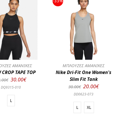
-33%
ΥΖΕΣ ΑΜΑΝΙΚΕΣ
ΜΠΛΟΥΖΕΣ ΑΜΑΝΙΚΕΣ
 CROP TAPE TOP
Nike Dri-Fit One Women's
30.00€
Slim Fit Tank
.00€
20.00€
30.00€
DQ9315-010
DD0623-073
L
L
XL