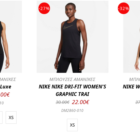
-27%
-32%
ΑΝΙΚΕΣ
ΜΠΛΟΥΖΕΣ ΑΜΑΝΙΚΕΣ
ΜΠΛΟ
 Luxe
NIKE NIKE DRI-FIT WOMEN'S
NIKE W
.00€
GRAPHIC TRAI
22.00€
30.00€
37
10
DM2860-010
XS
XS