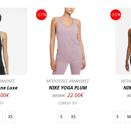
-27%
-33%
ΑΝΙΚΕΣ
ΜΠΛΟΥΖΕΣ ΑΜΑΝΙΚΕΣ
ΜΠΛΟ
One Luxe
NIKE YOGA PLUM
NIK
.00€
22.00€
30.00€
30
10
CQ8826-501
XS
S
XS
S
M