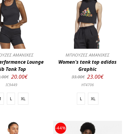
ΥΖΕΣ ΑΜΑΝΙΚΕΣ
ΜΠΛΟΥΖΕΣ ΑΜΑΝΙΚΕΣ
erformance Lounge
Women's tank top adidas
ib Tank Top
Graphic
20.00€
23.00€
.00€
33.00€
IC9449
HT4706
M
L
XL
L
XL
-44%