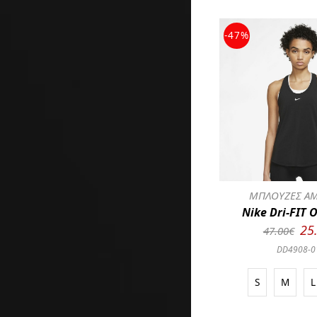
-47%
ΜΠΛΟΥΖΕΣ ΑΜ
Nike Dri-FIT 
25
47.00€
DD4908-0
S
M
L