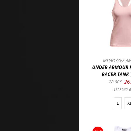
ΜΠΛΟΥΖΕΣ ΑΜ
UNDER ARMOUR 
RACER TANK 
26
28.00€
1328962-
L
X