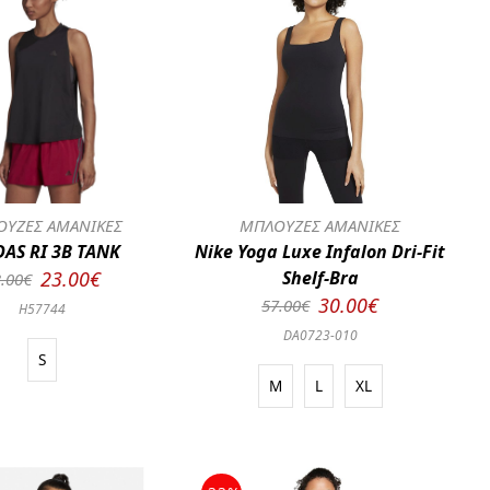
ΥΖΕΣ ΑΜΑΝΙΚΕΣ
ΜΠΛΟΥΖΕΣ ΑΜΑΝΙΚΕΣ
DAS RI 3B TANK
Nike Yoga Luxe Infalon Dri-Fit
23.00€
Shelf-Bra
.00€
30.00€
57.00€
H57744
DA0723-010
S
M
L
XL