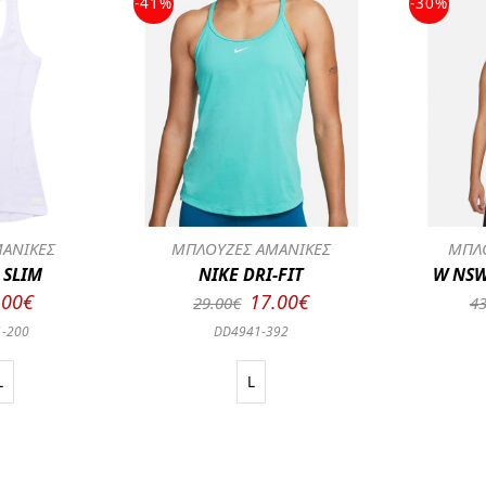
-41%
-30%
ΑΝΙΚΕΣ
ΜΠΛΟΥΖΕΣ ΑΜΑΝΙΚΕΣ
ΜΠΛΟ
 SLIM
NIKE DRI-FIT
W NSW
.00€
17.00€
29.00€
43
1-200
DD4941-392
L
L