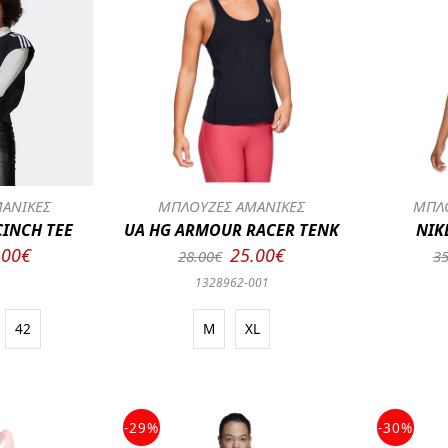
ΑΝΙΚΕΣ
ΜΠΛΟΥΖΕΣ ΑΜΑΝΙΚΕΣ
ΜΠΛΟ
CINCH TEE
UA HG ARMOUR RACER TENK
NIK
.00€
25.00€
28.00€
35
0
1328962-001
42
M
XL
-29%
-30%