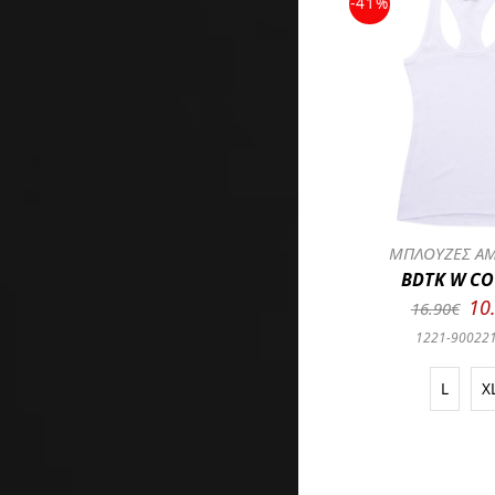
-41%
ΜΠΛΟΥΖΕΣ ΑΜ
BDTK W CO
10
16.90€
1221-90022
L
X