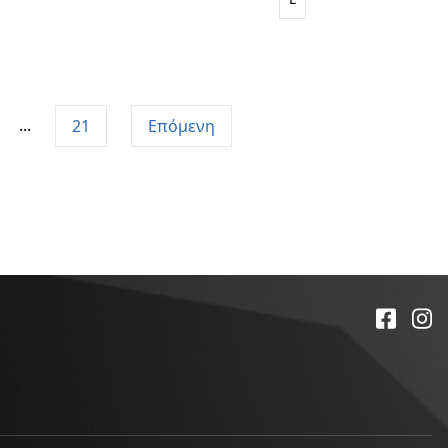
...
21
Επόμενη