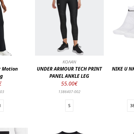
Ν
ΚΟΛΑΝ
 Motion
UNDER ARMOUR TECH PRINT
NIKE U N
ng
PANEL ANKLE LEG
€
55.00€
003
1386407-002
M
S
3