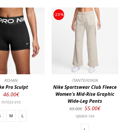
-20%
ΚΟΛΑΝ
ΠΑΝΤΕΛΟΝΙΑ
ke Pro Sculpt
Nike Sportswear Club Fleece
46.00€
Women's Mid-Rise Graphic
Wide-Leg Pants
FV7033-010
55.00€
69.00€
S
M
L
HJ0869-104
L