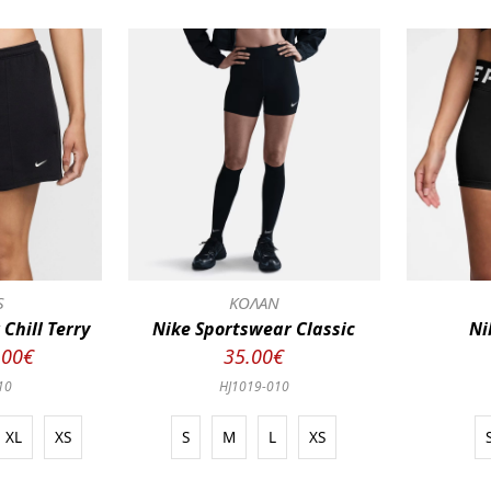
S
ΚΟΛΑΝ
Chill Terry
Nike Sportswear Classic
Ni
.00€
35.00€
10
HJ1019-010
XL
XS
S
M
L
XS