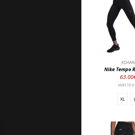
ΚΟΛΑ
Nike Tempo 
63.00
HV8170-0
XL