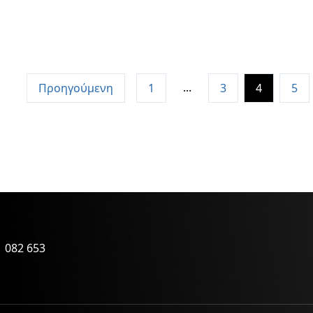
...
Προηγούμενη
1
3
4
5
 082 653