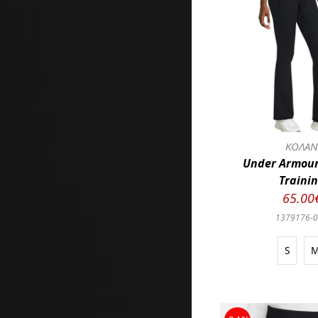
ΚΟΛΑ
Under Armour
Traini
65.00
1379176-
S