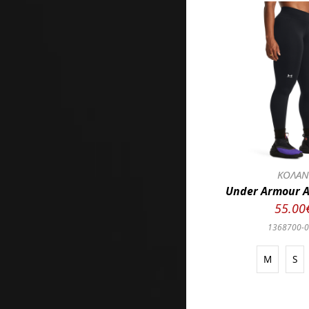
ΚΟΛΑ
Under Armour A
55.00
1368700-
M
S