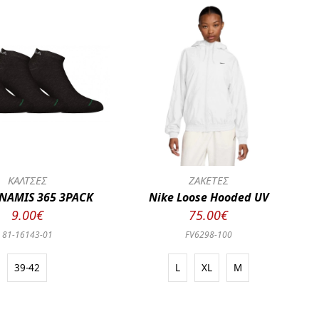
ΚΑΛΤΣΕΣ
ΖΑΚΕΤΕΣ
NAMIS 365 3PACK
Nike Loose Hooded UV
9.00€
75.00€
81-16143-01
FV6298-100
39-42
L
XL
M