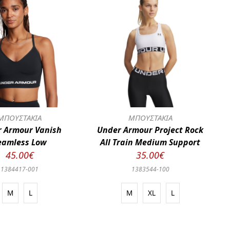
ΜΠΟΥΣΤΑΚΙΑ
ΜΠΟΥΣΤΑΚΙΑ
 Armour Vanish
Under Armour Project Rock
eamless Low
All Train Medium Support
45.00€
35.00€
1384417-001
1383544-100
M
L
M
XL
L