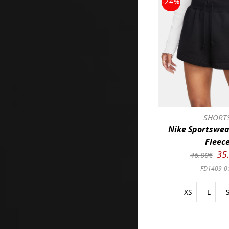
-24%
SHORT
Nike Sportswea
Fleec
35
46.00€
FD1409-0
XS
L