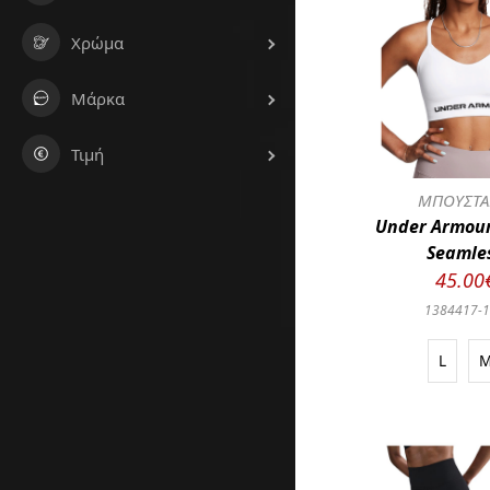
Χρώμα
Μάρκα
Τιμή
ΜΠΟΥΣΤΑ
Under Armour
Seamle
45.00
1384417-
L