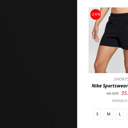
-24%
SHORT
Nike Sportswear 
35
46.00€
HF6940-0
S
M
L