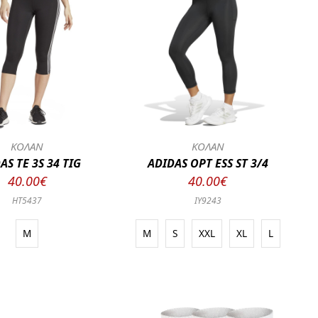
ΚΟΛΑΝ
ΚΟΛΑΝ
AS TE 3S 34 TIG
ADIDAS OPT ESS ST 3/4
40.00€
40.00€
HT5437
IY9243
M
M
S
XXL
XL
L