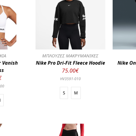
ΚΙΑ
ΜΠΛΟΥΖΕΣ ΜΑΚΡΥΜΑΝΙΚΕΣ
 Vanish
Nike Pro Dri-Fit Fleece Hoodie
Nike On
ss
75.00€
€
HV3591-010
100
S
M
M