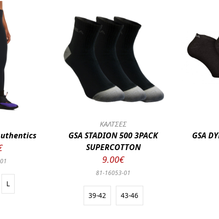
Ν
ΚΑΛΤΣΕΣ
uthentics
GSA STADION 500 3PACK
GSA DY
€
SUPERCOTTON
9.00€
001
81-16053-01
L
39-42
43-46