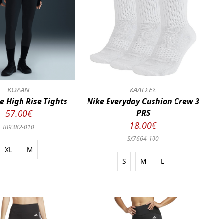
ΚΟΛΑΝ
ΚΑΛΤΣΕΣ
e High Rise Tights
Nike Everyday Cushion Crew 3
57.00€
PRS
18.00€
IB9382-010
SX7664-100
XL
M
S
M
L