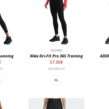
Ν
ΚΟΛΑΝ
Running
Nike Dri-Fit Pro 365 Training
ADID
€
57.00€
10
HV2348-010
L
XL