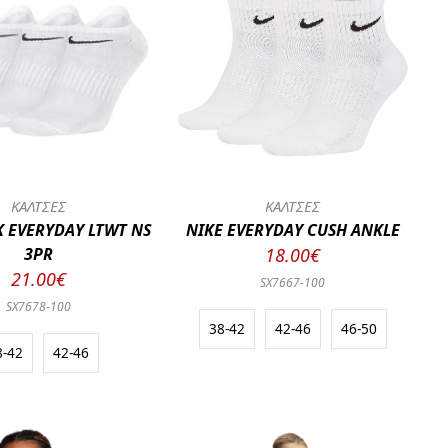
ΚΑΛΤΣΕΣ
ΚΑΛΤΣΕΣ
K EVERYDAY LTWT NS
NIKE EVERYDAY CUSH ANKLE
3PR
18.00€
21.00€
SX7667-100
SX7678-100
38-42
42-46
46-50
8-42
42-46