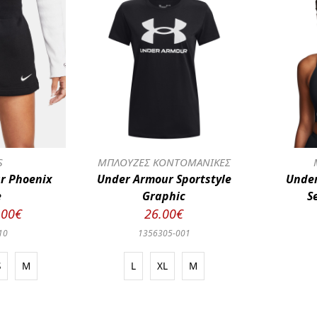
S
ΜΠΛΟΥΖΕΣ ΚΟΝΤΟΜΑΝΙΚΕΣ
r Phoenix
Under Armour Sportstyle
Under
e
Graphic
S
.00€
26.00€
10
1356305-001
S
M
L
XL
M