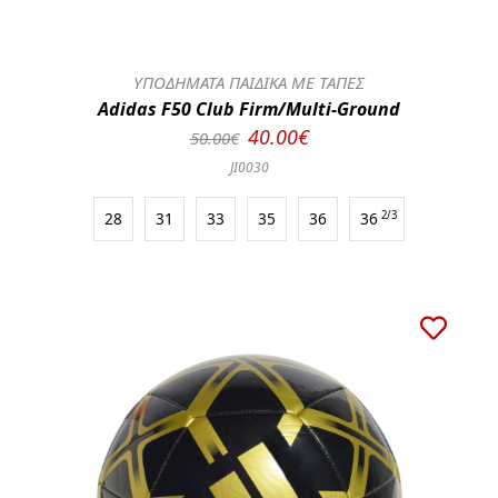
ΥΠΟΔΗΜΑΤΑ ΠΑΙΔΙΚΑ ΜΕ ΤΑΠΕΣ
Adidas F50 Club Firm/Multi-Ground
40.00€
50.00€
JI0030
28
31
33
35
36
36
2/3