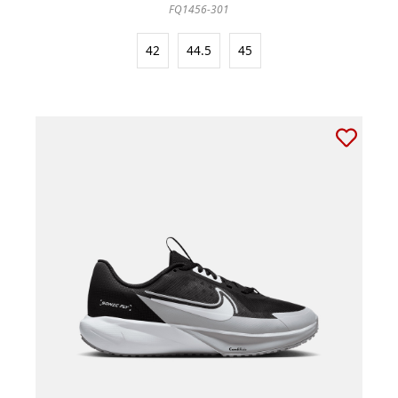
FQ1456-301
42
44.5
45