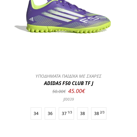
ΥΠΟΔΗΜΑΤΑ ΠΑΙΔΙΚΑ ΜΕ ΣΧΑΡΕΣ
ADIDAS F50 CLUB TF J
45.00€
50.00€
JI0039
34
36
37
1/3
38
38
2/3