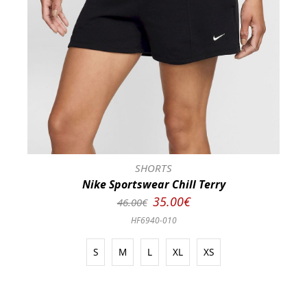
SHORTS
Nike Sportswear Chill Terry
35.00€
46.00€
HF6940-010
S
M
L
XL
XS