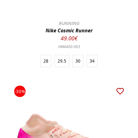
RUNNING
Nike Cosmic Runner
49.00€
HM4400-003
28
29.5
30
34
-30%