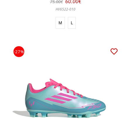
60.00€
75.00€
HV6522-010
M
L
-27%