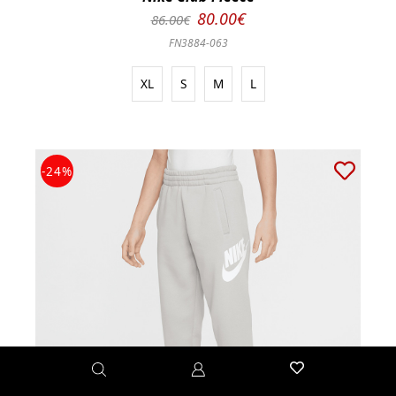
80.00€
86.00€
FN3884-063
XL
S
M
L
-24%