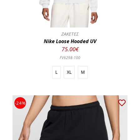
ΖΑΚΕΤΕΣ
Nike Loose Hooded UV
75.00€
FV6298-100
L
XL
M
-24%