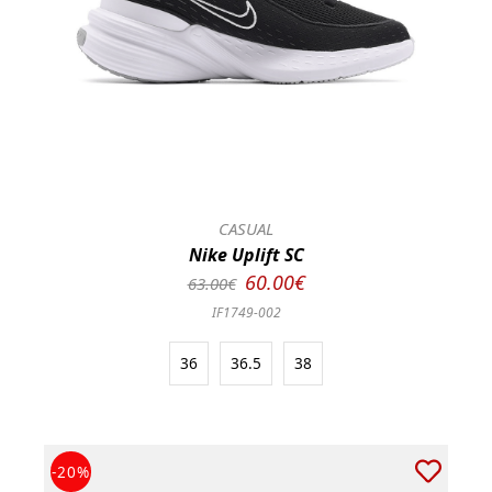
CASUAL
Nike Uplift SC
60.00€
63.00€
IF1749-002
36
36.5
38
-20%