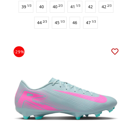
39
1/3
40
40
2/3
41
1/3
42
42
2/3
44
2/3
45
1/3
46
47
1/3
-29%