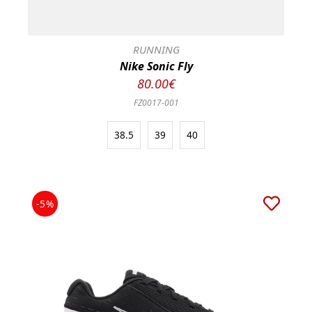
RUNNING
Nike Sonic Fly
80.00€
FZ0017-001
38.5
39
40
-5%