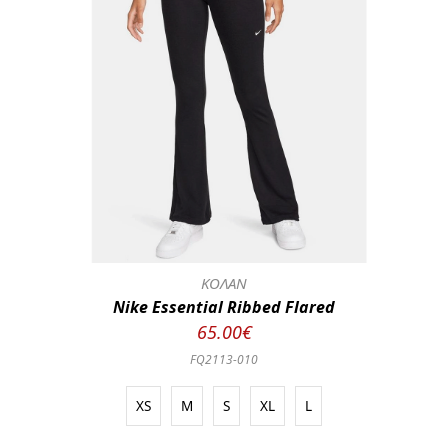
ΚΟΛΑΝ
Nike Essential Ribbed Flared
65.00€
FQ2113-010
XS
M
S
XL
L