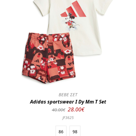
BEBE ΣΕΤ
Adidas sportswear I Dy Mm T Set
28.00€
40.00€
JF3625
86
98