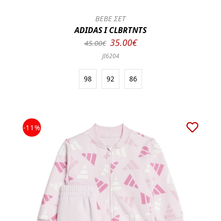
BEBE ΣΕΤ
ADIDAS I CLBRTNTS
35.00€
45.00€
JI6204
98
92
86
-11%