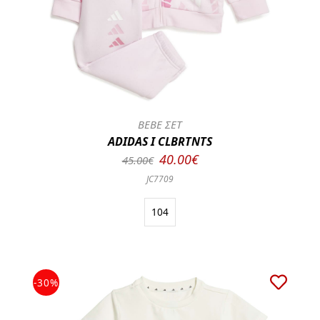
BEBE ΣΕΤ
ADIDAS I CLBRTNTS
40.00€
45.00€
JC7709
104
-30%