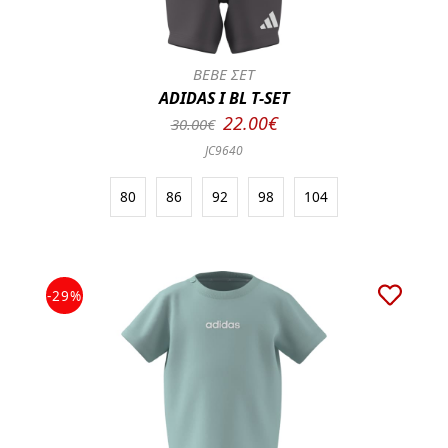
BEBE ΣΕΤ
ADIDAS I BL T-SET
22.00€
30.00€
JC9640
80
86
92
98
104
-29%