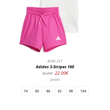
BEBE ΣΕΤ
Adidas 3-Stripes 160
22.00€
30.00€
JD6480
74
80
86
92
98
104