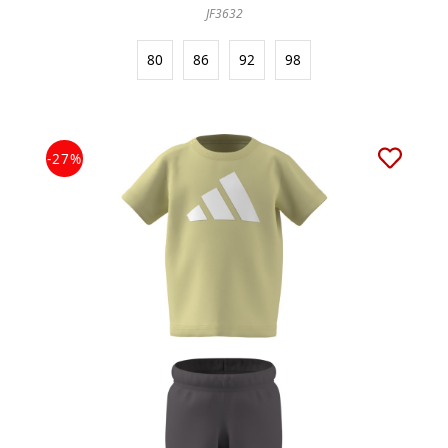
JF3632
80
86
92
98
-27%