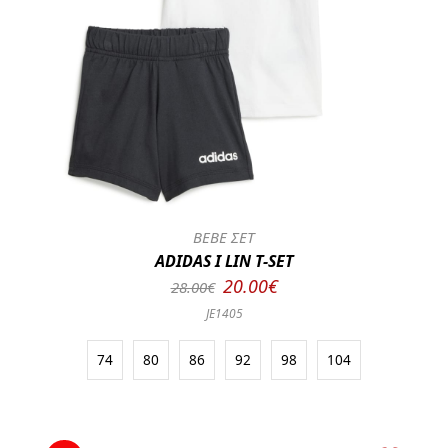
BEBE ΣΕΤ
ADIDAS I LIN T-SET
20.00€
28.00€
JE1405
74
80
86
92
98
104