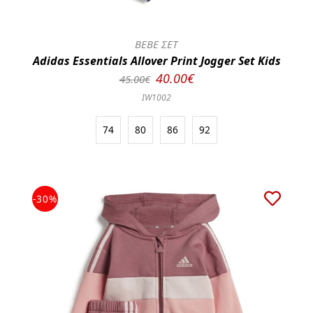
BEBE ΣΕΤ
Adidas Essentials Allover Print Jogger Set Kids
40.00€
45.00€
IW1002
74
80
86
92
-30%