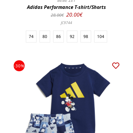
BEBE ΣΕΤ
Adidas Performance T-shirt/Shorts
20.00€
28.00€
JC9744
74
80
86
92
98
104
-30%