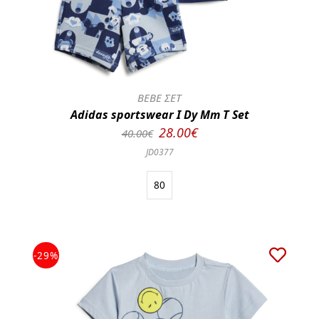
BEBE ΣΕΤ
Adidas sportswear I Dy Mm T Set
28.00€
40.00€
JD0377
80
-29%