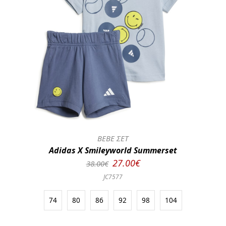
BEBE ΣΕΤ
Adidas X Smileyworld Summerset
27.00€
38.00€
JC7577
74
80
86
92
98
104