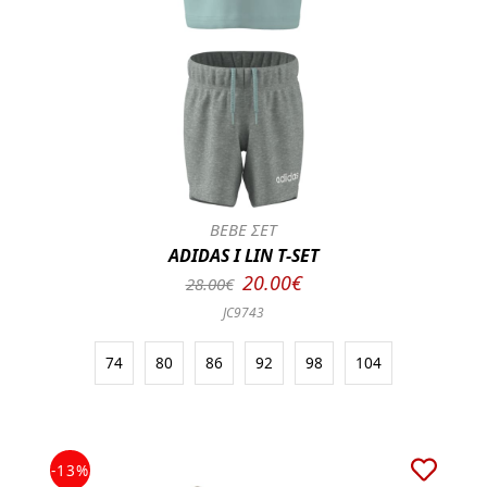
BEBE ΣΕΤ
ADIDAS I LIN T-SET
20.00€
28.00€
JC9743
74
80
86
92
98
104
-13%