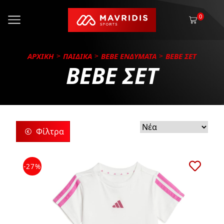
0
ΑΡΧΙΚΗ
ΠΑΙΔΙΚΑ
BEBE ΕΝΔΥΜΑΤΑ
BEBE ΣΕΤ
BEBE ΣΕΤ
Φίλτρα
ρίες
-27%
ς