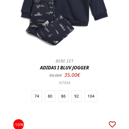
BEBE ΣΕΤ
ADIDAS I BLUV JOGGER
35.00€
50.00€
IV7054
74
80
86
92
104
-10%