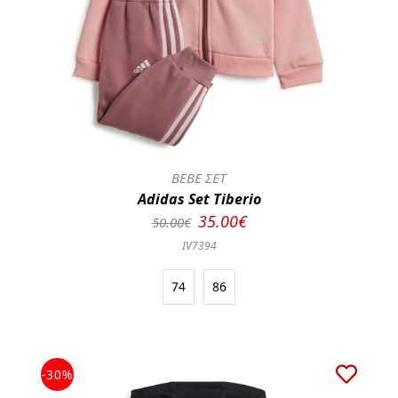
BEBE ΣΕΤ
Adidas Set Tiberio
35.00€
50.00€
IV7394
74
86
-30%