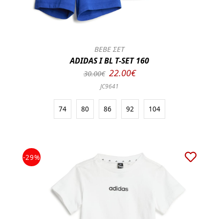
BEBE ΣΕΤ
ADIDAS I BL T-SET 160
22.00€
30.00€
JC9641
74
80
86
92
104
-29%