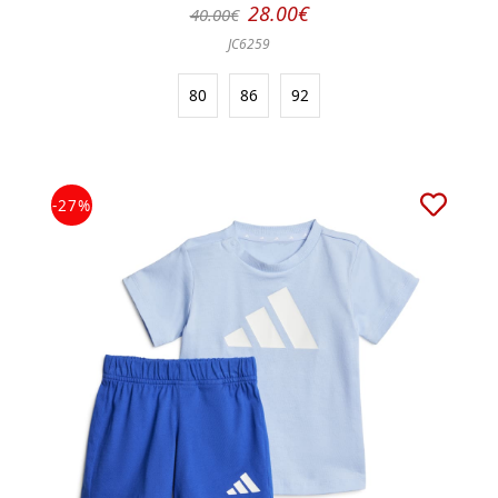
28.00€
40.00€
JC6259
80
86
92
-27%