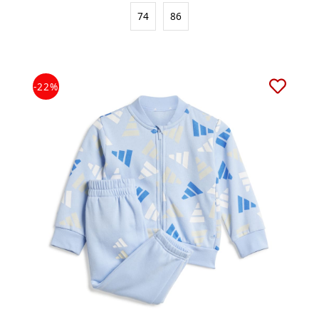
74
86
-22%