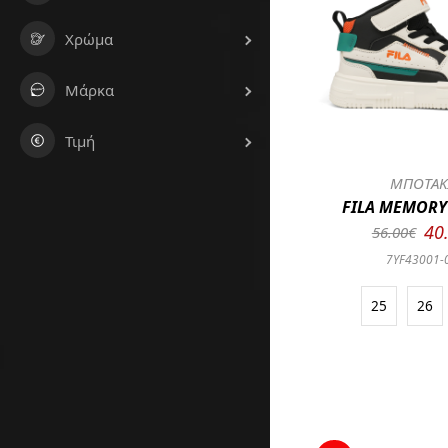
Χρώμα
Μάρκα
Τιμή
ΜΠΟΤΑΚ
FILA MEMORY 
40
56.00€
7YF43001-
25
26