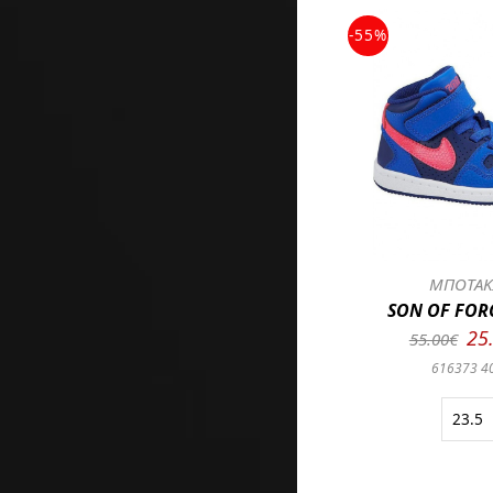
-55%
ΜΠΟΤΑΚ
SON OF FOR
25
55.00€
616373 4
23.5