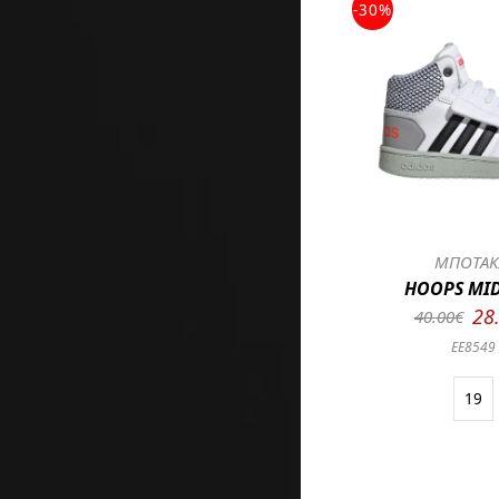
-30%
ΜΠΟΤΑΚ
HOOPS MID 
28
40.00€
EE8549
19