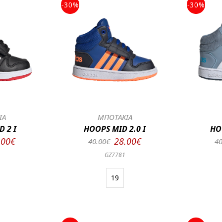
-30%
-30%
ΙΑ
ΜΠΟΤΑΚΙΑ
 2 I
HOOPS MID 2.0 I
HO
.00€
28.00€
40.00€
40
GZ7781
19