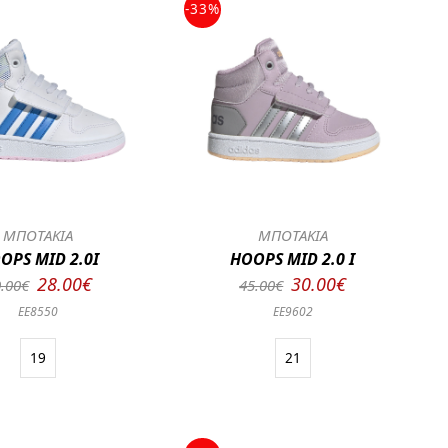
-33%
ΜΠΟΤΑΚΙΑ
ΜΠΟΤΑΚΙΑ
OPS MID 2.0I
HOOPS MID 2.0 I
28.00€
30.00€
.00€
45.00€
EE8550
EE9602
19
21