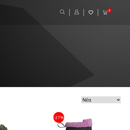
0
-27%