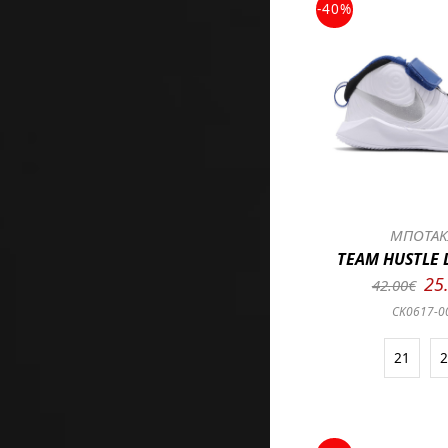
-40%
ΜΠΟΤΑΚ
TEAM HUSTLE 
25
42.00€
CK0617-0
21