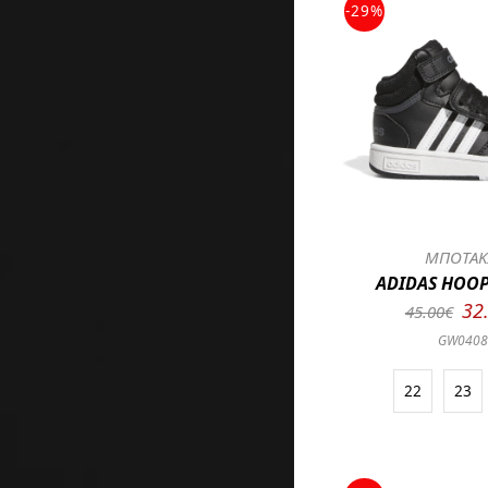
-29%
ΜΠΟΤΑΚ
ADIDAS HOOP
32
45.00€
GW040
22
23