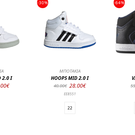
-30%
-64%
ΙΑ
ΜΠΟΤΑΚΙΑ
2.0 I
HOOPS MID 2.0 I
V
.00€
28.00€
40.00€
55
EE8551
22