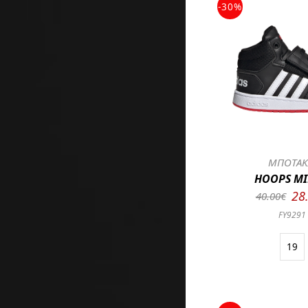
-30%
ΜΠΟΤΑΚ
HOOPS MID
28
40.00€
FY9291
19