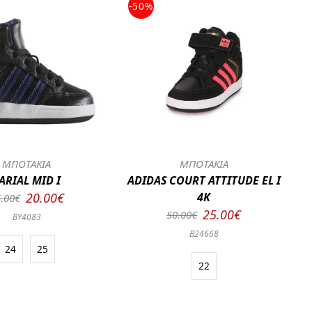
-50%
ΜΠΟΤΑΚΙΑ
ΜΠΟΤΑΚΙΑ
ARIAL MID I
ADIDAS COURT ATTITUDE EL I
20.00€
4K
.00€
25.00€
50.00€
BY4083
B24668
24
25
22