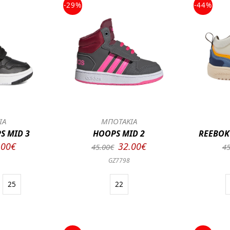
-29%
-44%
ΙΑ
ΜΠΟΤΑΚΙΑ
S MID 3
HOOPS MID 2
REEBOK
.00€
32.00€
45.00€
45
8
GZ7798
25
22