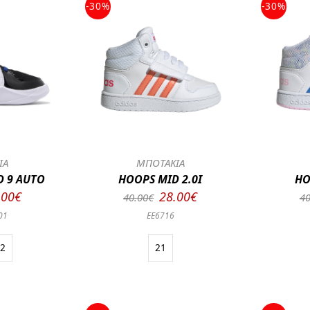
-30%
-30%
ΙΑ
ΜΠΟΤΑΚΙΑ
D 9 AUTO
HOOPS MID 2.0I
HO
.00€
28.00€
40.00€
40
01
EE6716
22
21