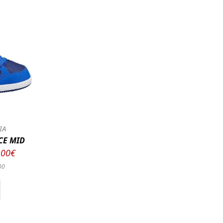
ΙΑ
CE MID
.00€
00