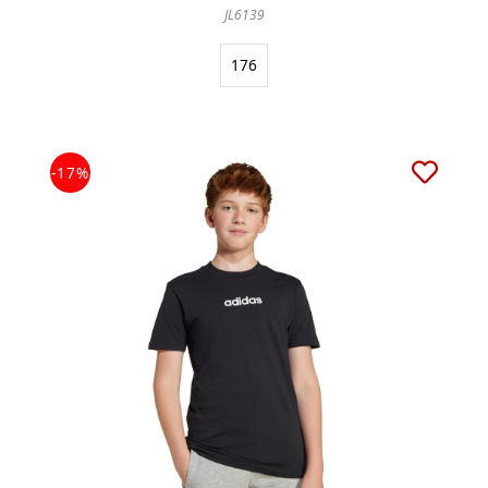
JL6139
176
-17%