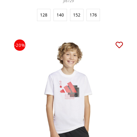
JI6729
128
140
152
176
-20%