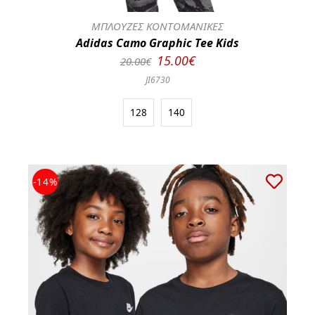
ΜΠΛΟΥΖΕΣ ΚΟΝΤΟΜΑΝΙΚΕΣ
Adidas Camo Graphic Tee Kids
15.00€
20.00€
JI6730
128
140
-14%