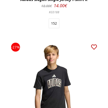
14.00€
18.00€
KG5188
152
-27%