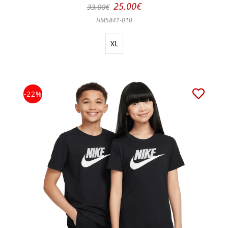
25.00€
33.00€
HM5841-010
XL
-22%