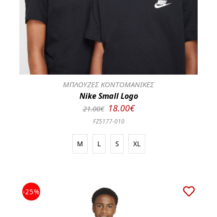
ΜΠΛΟΥΖΕΣ ΚΟΝΤΟΜΑΝΙΚΕΣ
Nike Small Logo
18.00€
21.00€
FZ5177-010
M
L
S
XL
-25%