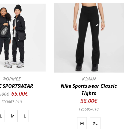
ΦΟΡΜΕΣ
ΚΟΛΑΝ
E SPORTSWEAR
Nike Sportswear Classic
65.00€
Tights
.00€
38.00€
FD3067-010
FZ5585-010
L
M
L
M
XL