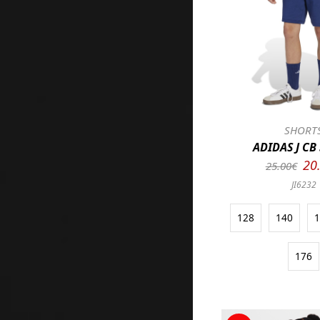
SHORT
ADIDAS J CB
20
25.00€
JI6232
128
140
176