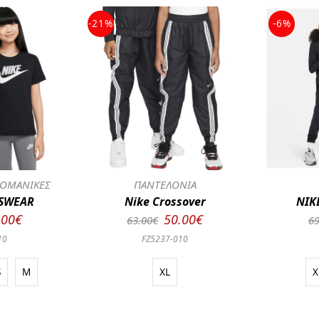
-21%
-6%
ΟΜΑΝΙΚΕΣ
ΠΑΝΤΕΛΟΝΙΑ
TSWEAR
Nike Crossover
NIK
.00€
50.00€
63.00€
69
10
FZ5237-010
S
M
XL
X