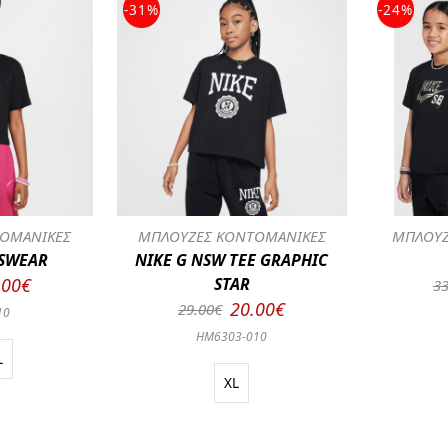
-31%
-24%
ΟΜΑΝΙΚΕΣ
ΜΠΛΟΥΖΕΣ ΚΟΝΤΟΜΑΝΙΚΕΣ
ΜΠΛΟΥΖ
TSWEAR
NIKE G NSW TEE GRAPHIC
.00€
STAR
33
20.00€
29.00€
10
HM6303-010
L
XL