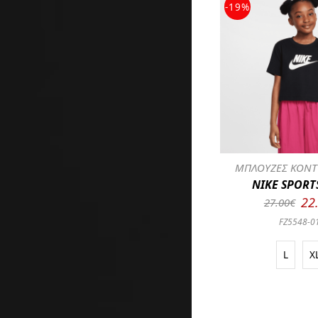
-19%
ΜΠΛΟΥΖΕΣ ΚΟΝΤ
NIKE SPOR
22
27.00€
FZ5548-0
L
X