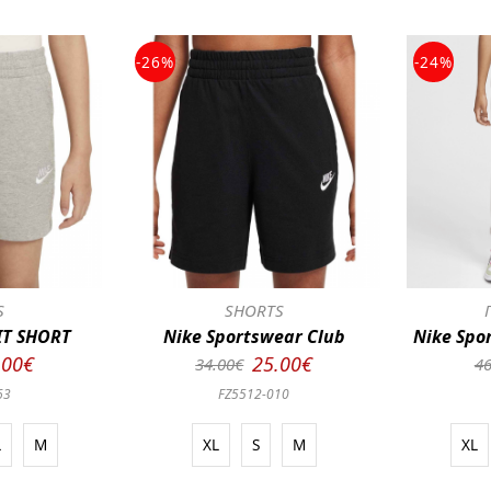
-26%
-24%
S
SHORTS
IT SHORT
Nike Sportswear Club
Nike Spo
.00€
25.00€
34.00€
46
63
FZ5512-010
L
M
XL
S
M
XL