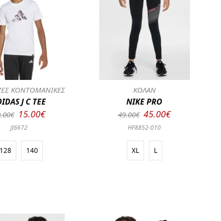
ΕΣ ΚΟΝΤΟΜΑΝΙΚΕΣ
ΚΟΛΑΝ
IDAS J C TEE
NIKE PRO
15.00€
45.00€
.00€
49.00€
JI6672
HF8852-010
128
140
XL
L