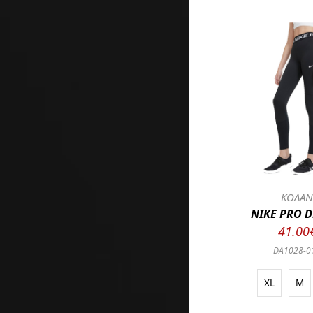
ΚΟΛΑ
NIKE PRO D
41.00
DA1028-0
XL
M