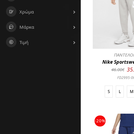
Χρώμα
Μάρκα
Τιμή
ΠΑΝΤΕΛΟ
Nike Sportsw
35
46.00€
FD2995-0
S
L
M
-20%