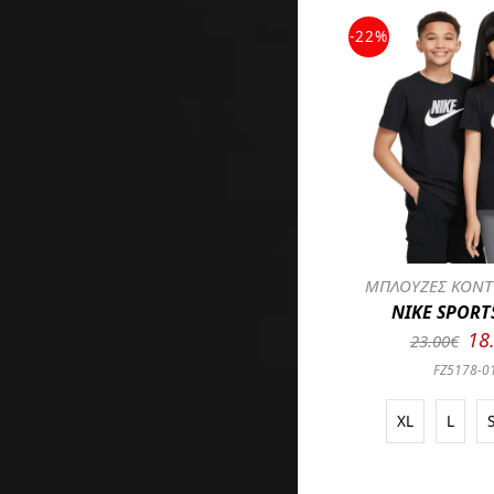
-22%
ΜΠΛΟΥΖΕΣ ΚΟΝΤ
NIKE SPOR
18
23.00€
FZ5178-0
XL
L