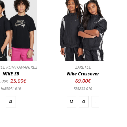
ΕΣ ΚΟΝΤΟΜΑΝΙΚΕΣ
ΖΑΚΕΤΕΣ
NIKE SB
Nike Crossover
25.00€
69.00€
.00€
HM5841-010
FZ5233-010
XL
M
XL
L