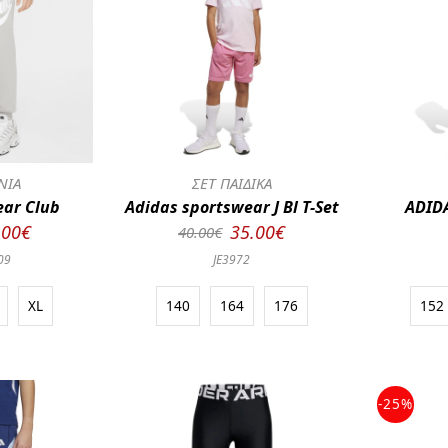
ΝΙΑ
ΣΕΤ ΠΑΙΔΙΚΑ
ear Club
Adidas sportswear J Bl T-Set
ADIDA
.00€
35.00€
40.00€
09
JE3972
XL
140
164
176
152
-25%