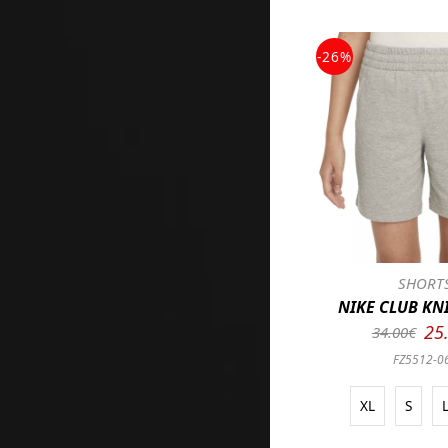
-26%
SHORT
NIKE CLUB KN
25
34.00€
FZ5512-0
XL
S