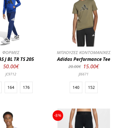
ΦΟΡΜΕΣ
ΜΠΛΟΥΖΕΣ ΚΟΝΤΟΜΑΝΙΚΕΣ
S J BL TR TS 205
Adidas Performance Tee
50.00€
15.00€
20.00€
JC9712
JI6671
164
176
140
152
-8%