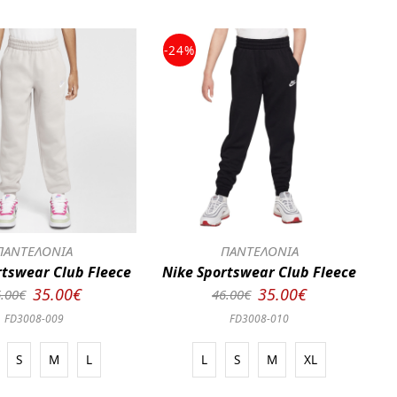
-24%
ΠΑΝΤΕΛΟΝΙΑ
ΠΑΝΤΕΛΟΝΙΑ
rtswear Club Fleece
Nike Sportswear Club Fleece
35.00€
35.00€
.00€
46.00€
FD3008-009
FD3008-010
S
M
L
L
S
M
XL