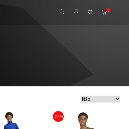
0
-25%