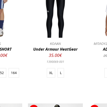
S
ΚΟΛΑΝ
ΜΠΛΟΥΖ
 SHORT
Under Armour HeatGear
AD
.00€
35.00€
20
1390069-001
152
164
XL
L