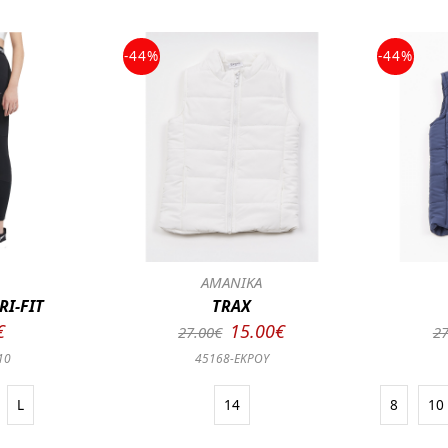
-44%
-44%
Ν
ΑΜΑΝΙΚΑ
RI-FIT
TRAX
€
15.00€
27.00€
27
10
45168-ΕΚΡΟΥ
L
14
8
10