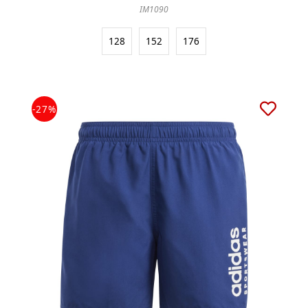
IM1090
128
152
176
-27%