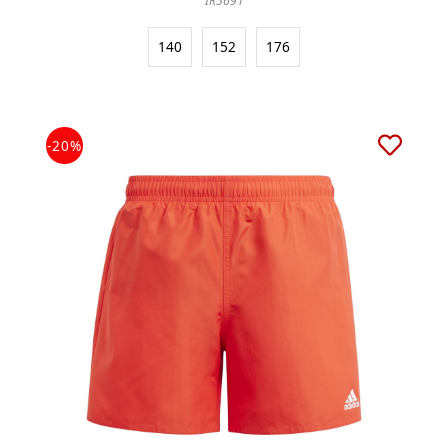
IR5691
140
152
176
-20%