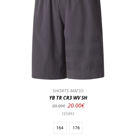
SHORTS ΜΑΓΙΟ
YB TR CR3 WV SH
20.00€
30.00€
CE5893
164
176