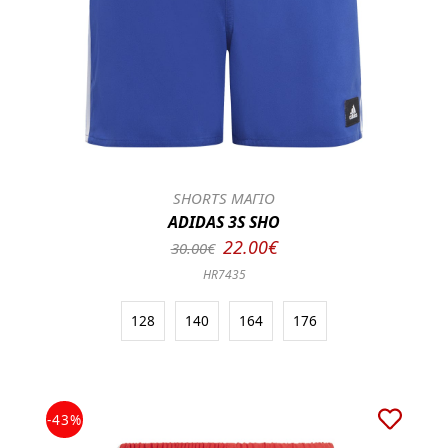
SHORTS ΜΑΓΙΟ
ADIDAS 3S SHO
22.00€
30.00€
HR7435
128
140
164
176
-43%