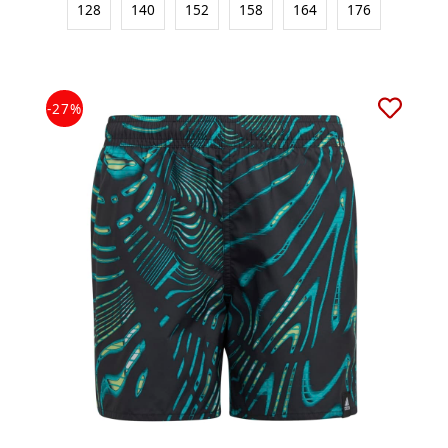
128
140
152
158
164
176
-27%