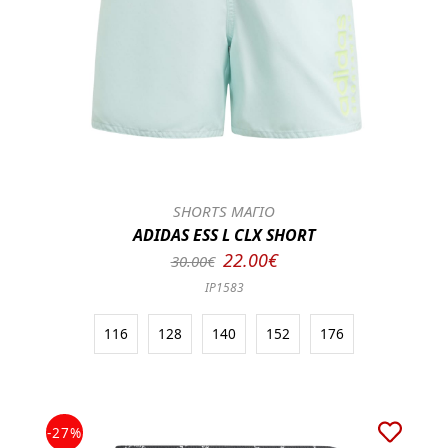
SHORTS ΜΑΓΙΟ
ADIDAS ESS L CLX SHORT
22.00€
30.00€
IP1583
116
128
140
152
176
-27%