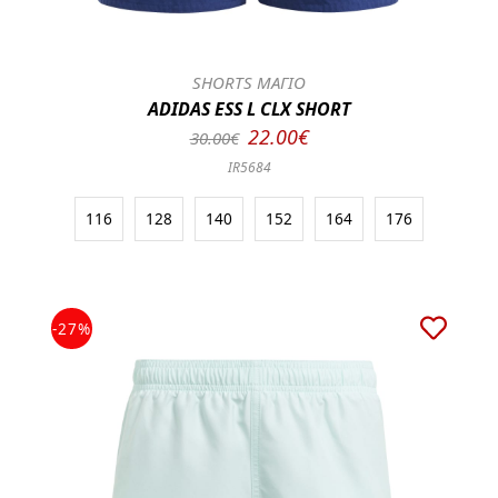
SHORTS ΜΑΓΙΟ
ADIDAS ESS L CLX SHORT
22.00€
30.00€
IR5684
116
128
140
152
164
176
-27%