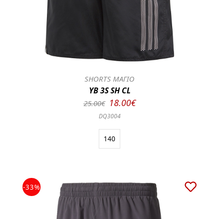
SHORTS ΜΑΓΙΟ
YB 3S SH CL
18.00€
25.00€
DQ3004
140
-33%