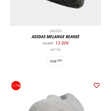
UNISEX
ADIDAS MELANGE BEANIE
13.00€
18.00€
HG7786
One
Size
-17%