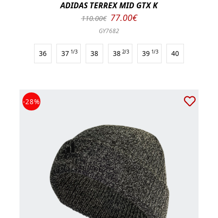
ADIDAS TERREX MID GTX K
77.00€
110.00€
GY7682
36
37
1/3
38
38
2/3
39
1/3
40
-28%