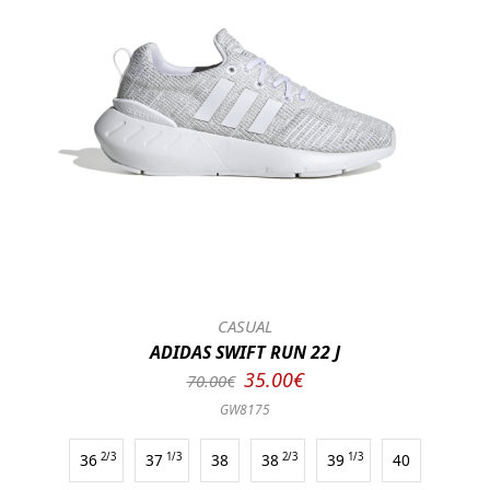
CASUAL
ADIDAS SWIFT RUN 22 J
35.00€
70.00€
GW8175
36
2/3
37
1/3
38
38
2/3
39
1/3
40