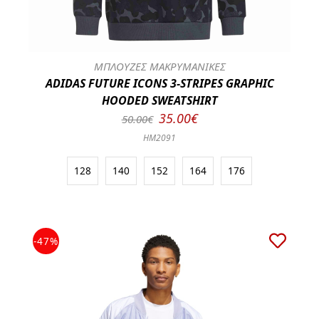
ΜΠΛΟΥΖΕΣ ΜΑΚΡΥΜΑΝΙΚΕΣ
ADIDAS FUTURE ICONS 3-STRIPES GRAPHIC
HOODED SWEATSHIRT
35.00€
50.00€
HM2091
128
140
152
164
176
-47%