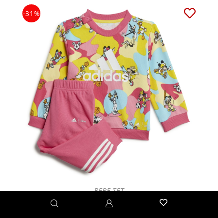
-31%
BEBE ΣΕΤ
ADIDAS I DY MM JOG
38.00€
55.00€