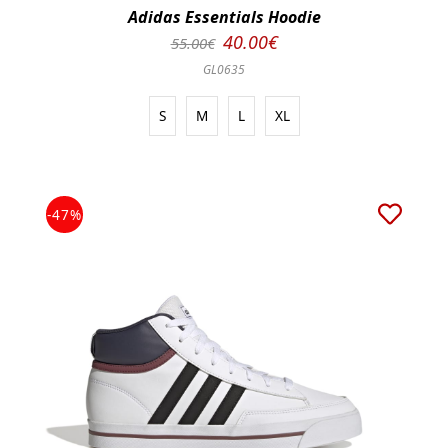
Adidas Essentials Hoodie
40.00€
55.00€
GL0635
S
M
L
XL
-47%