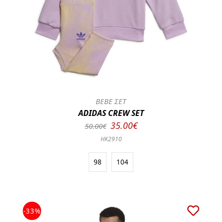
BEBE ΣΕΤ
ADIDAS CREW SET
35.00€
50.00€
HK2910
98
104
-33%