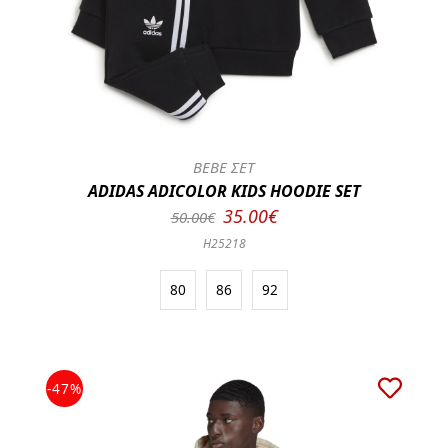
BEBE ΣΕΤ
ADIDAS ADICOLOR KIDS HOODIE SET
35.00€
50.00€
H25218
80
86
92
-47%