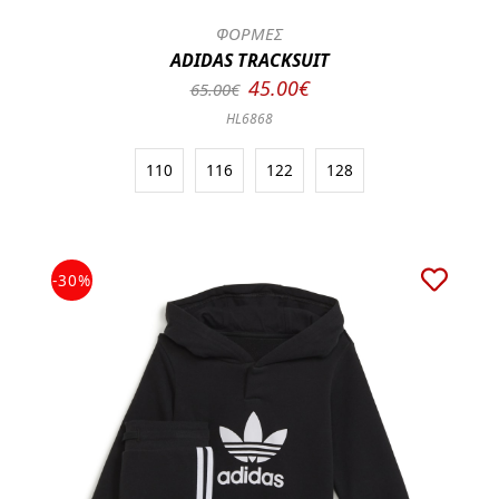
ΦΟΡΜΕΣ
ADIDAS TRACKSUIT
45.00€
65.00€
HL6868
110
116
122
128
-30%