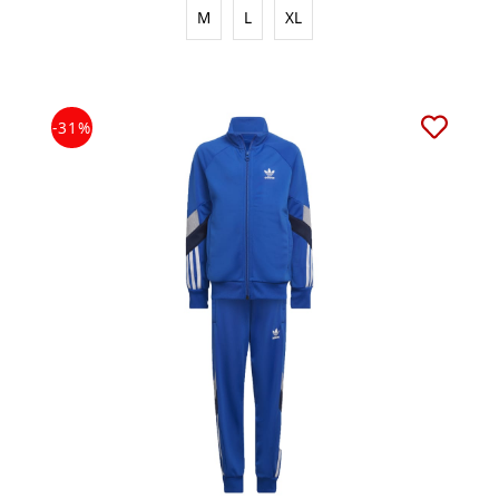
M
L
XL
-31%