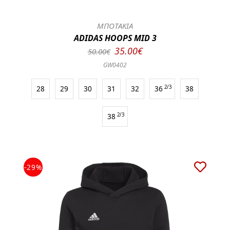
ΜΠΟΤΑΚΙΑ
ADIDAS HOOPS MID 3
35.00€
50.00€
GW0402
28
29
30
31
32
36
2/3
38
38
2/3
-29%