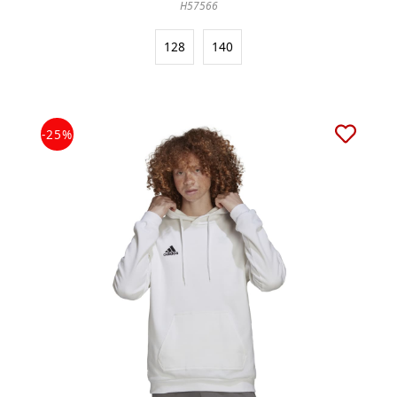
H57566
128
140
-25%