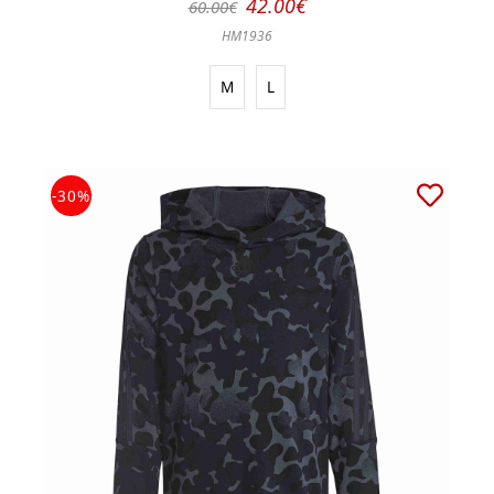
42.00€
60.00€
HM1936
M
L
-30%