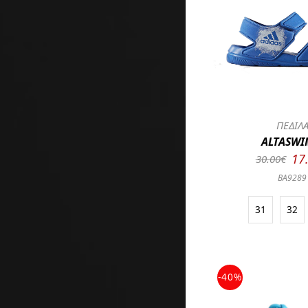
ΠΕΔΙΛ
ALTASWI
17
30.00€
BA9289
31
32
-40%