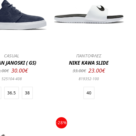
CASUAL
ΠΑΝΤΟΦΛΕΣ
N JANOSKI ( GS)
NIKE KAWA SLIDE
30.00€
23.00€
.00€
33.00€
525104-408
819352-100
36.5
38
40
-28%