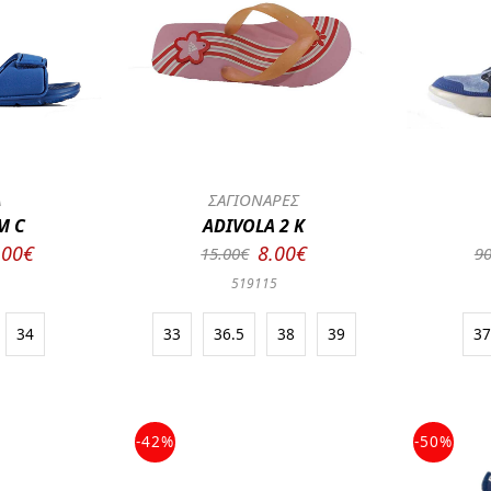
Α
ΣΑΓΙΟΝΑΡΕΣ
M C
ADIVOLA 2 K
.00€
8.00€
15.00€
90
519115
34
33
36.5
38
39
3
-42%
-50%