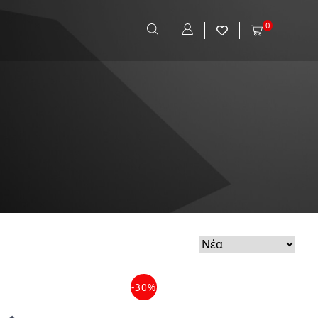
0
-30%