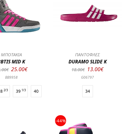
ΜΠΟΤΑΚΙΑ
ΠΑΝΤΟΦΛΕΣ
BBTIS MID K
DURAMO SLIDE K
25.00€
13.00€
.00€
18.00€
BB9958
G06797
38
2/3
39
1/3
40
34
-44%