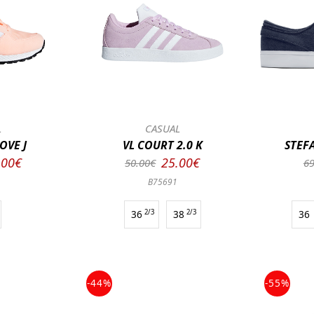
L
CASUAL
OVE J
VL COURT 2.0 K
STEFA
.00€
25.00€
50.00€
69
B75691
36
2/3
38
2/3
36
-44%
-55%