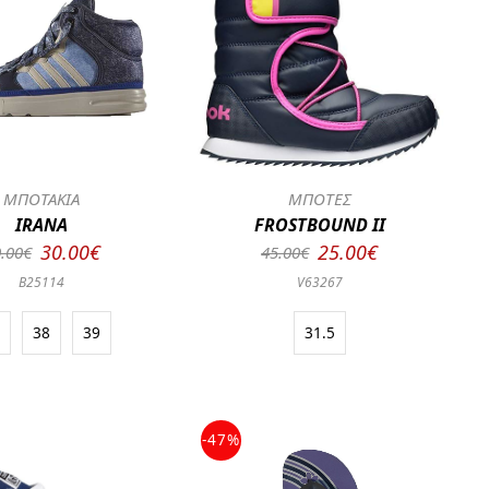
ΜΠΟΤΑΚΙΑ
ΜΠΟΤΕΣ
IRANA
FROSTBOUND II
30.00€
25.00€
.00€
45.00€
B25114
V63267
7
38
39
31.5
-47%