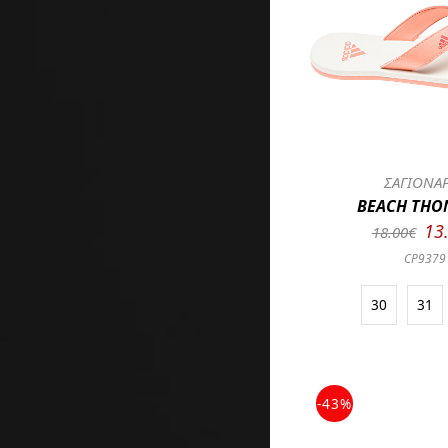
ΣΑΓΙΟΝΑ
BEACH THON
13
18.00€
CP9379
30
31
-43%