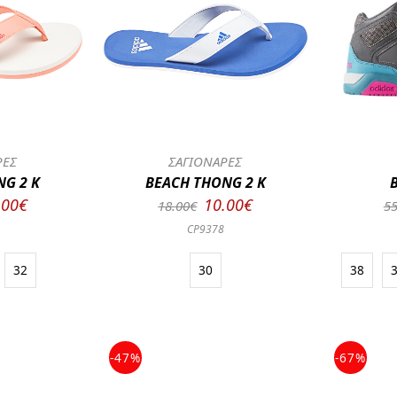
ΡΕΣ
ΣΑΓΙΟΝΑΡΕΣ
G 2 K
BEACH THONG 2 K
.00€
10.00€
18.00€
55
CP9378
32
30
38
-47%
-67%