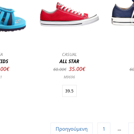
ΙΑ
CASUAL
IDS
ALL STAR
.00€
35.00€
60.00€
60
01
M9696
39.5
...
Προηγούμενη
1