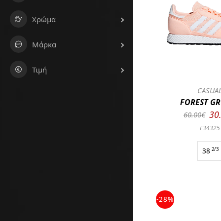
Χρώμα
Μάρκα
Τιμή
CASUA
FOREST GR
30
60.00€
F34325
38
2/3
-28%