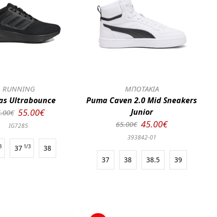
RUNNING
ΜΠΟΤΑΚΙΑ
as Ultrabounce
Puma Caven 2.0 Mid Sneakers
55.00€
Junior
.00€
45.00€
65.00€
IG7285
393842-01
3
37
1/3
38
37
38
38.5
39