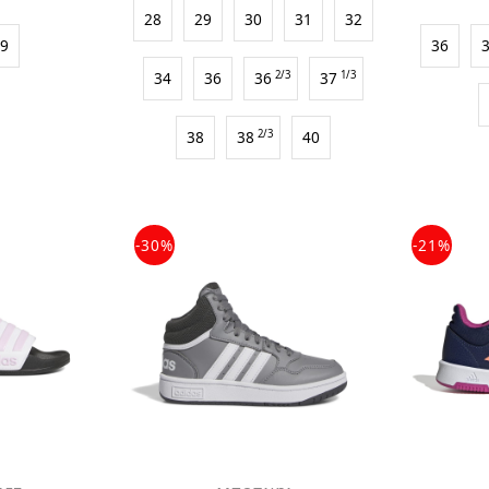
28
29
30
31
32
39
36
34
36
36
2/3
37
1/3
38
38
2/3
40
-30%
-21%