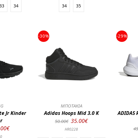
33
34
34
35
-30%
-29%
NG
ΜΠΟΤΑΚΙΑ
e Jr Kinder
Adidas Hoops Mid 3.0 K
ADIDAS 
r
35.00€
50.00€
.00€
45
HR0228
10