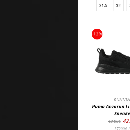
31.5
32
-12%
RUNNI
Puma Anzarun Lit
Sneake
42
48.00€
372004-