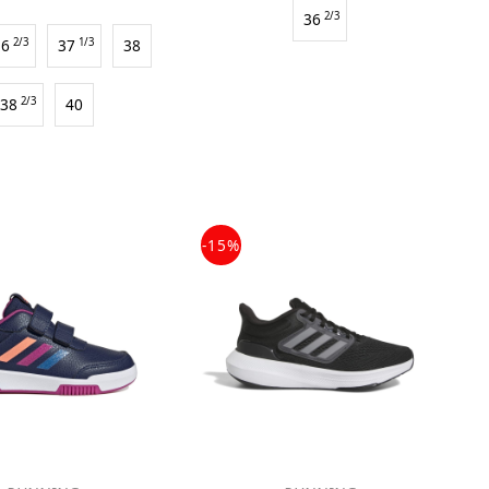
36
2/3
36
2/3
37
1/3
38
38
2/3
40
-15%