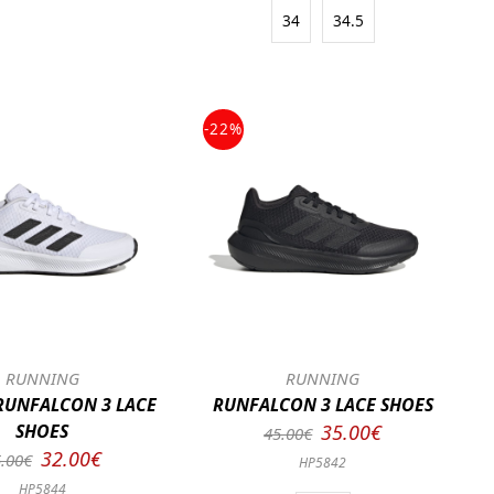
34
34.5
-22%
RUNNING
RUNNING
RUNFALCON 3 LACE
RUNFALCON 3 LACE SHOES
SHOES
35.00€
45.00€
32.00€
.00€
HP5842
HP5844