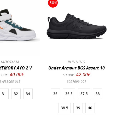
-30%
ΜΠΟΤΑΚΙΑ
RUNNING
MEMORY AYO 2 V
Under Armour BGS Assert 10
40.00€
42.00€
.00€
60.00€
3YF33005-015
3027099-001
31
32
34
36
36.5
37.5
38
38.5
39
40