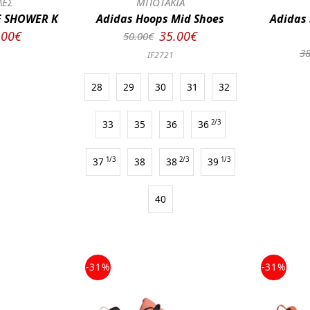
ΛΕΣ
ΜΠΟΤΑΚΙΑ
E SHOWER K
Adidas Hoops Mid Shoes
Adidas
.00€
35.00€
50.00€
38
IF2721
28
29
30
31
32
33
35
36
36
2/3
37
1/3
38
38
2/3
39
1/3
40
-31%
-31%