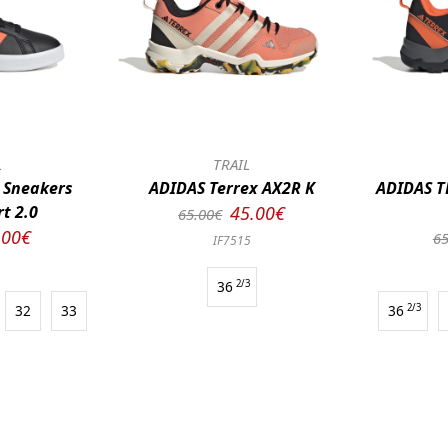
L
TRAIL
 Sneakers
ADIDAS Terrex AX2R K
ADIDAS T
t 2.0
45.00€
65.00€
.00€
65
IF7515
36
2/3
32
33
36
2/3