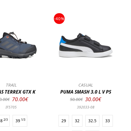
-40%
TRAIL
CASUAL
S TERREX GTX K
PUMA SMASH 3.0 L V PS
70.00€
30.00€
0.00€
50.00€
IF5705
392033-08
38
2/3
39
1/3
29
32
32.5
33