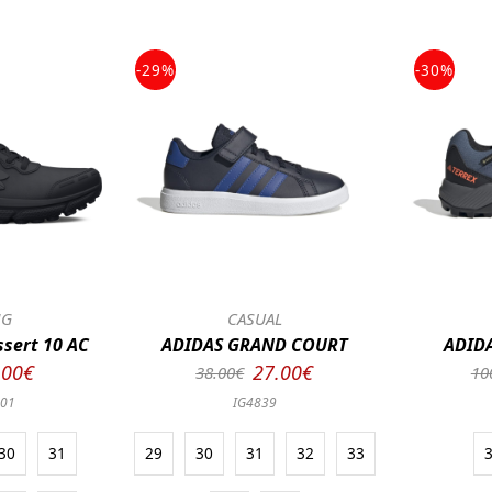
-29%
-30%
NG
CASUAL
sert 10 AC
ADIDAS GRAND COURT
ADIDA
.00€
27.00€
38.00€
10
001
IG4839
30
31
29
30
31
32
33