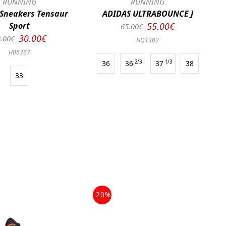
RUNNING
RUNNING
 Sneakers Tensaur
ADIDAS ULTRABOUNCE J
Sport
55.00€
65.00€
30.00€
.00€
HQ1302
H06367
36
36
2/3
37
1/3
38
33
-20%