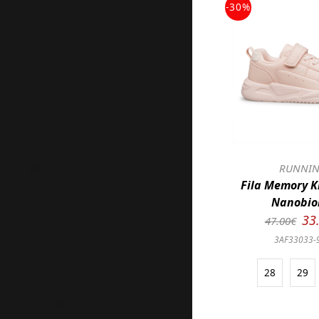
-30%
RUNNI
Fila Memory K
Nanobio
33
47.00€
3AF33033-
28
29