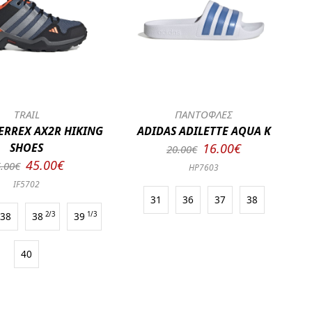
TRAIL
ΠΑΝΤΟΦΛΕΣ
ERREX AX2R HIKING
ADIDAS ADILETTE AQUA K
SHOES
16.00€
20.00€
45.00€
.00€
HP7603
IF5702
31
36
37
38
38
38
2/3
39
1/3
40