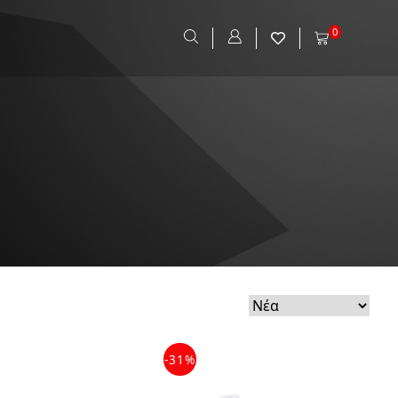
0
-31%