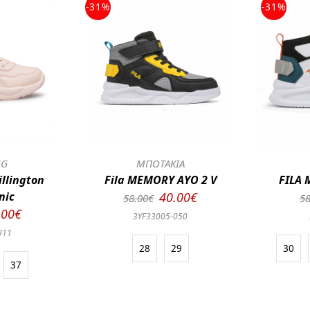
-31%
-31%
NG
ΜΠΟΤΑΚΙΑ
illington
Fila MEMORY AYO 2 V
FILA 
nic
40.00€
58.00€
58
.00€
3YF33005-050
911
28
29
30
37