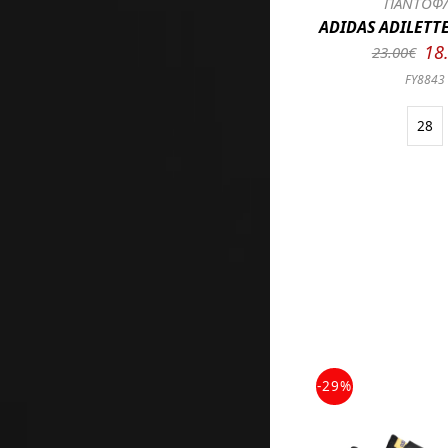
ΠΑΝΤΟΦ
ADIDAS ADILETT
18
23.00€
FY8843
28
-29%