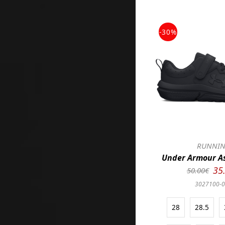
-30%
RUNNI
Under Armour As
35
50.00€
3027100-
28
28.5