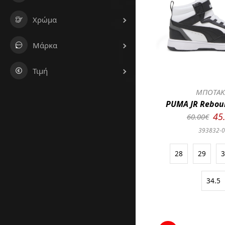
Χρώμα
Μάρκα
Τιμή
ΜΠΟΤΑΚ
PUMA JR Rebou
45
60.00€
393832-
28
29
34.5