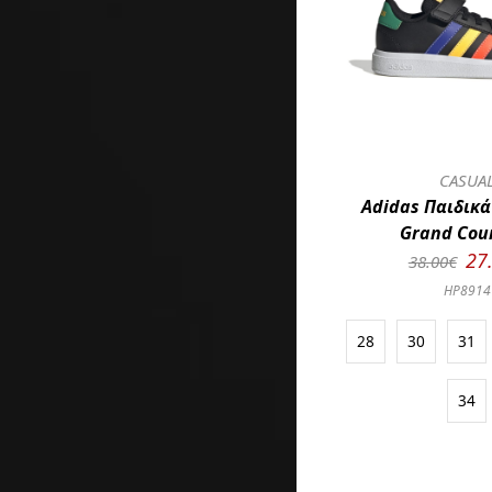
CASUA
Adidas Παιδικά
Grand Cour
27
38.00€
HP8914
28
30
31
34