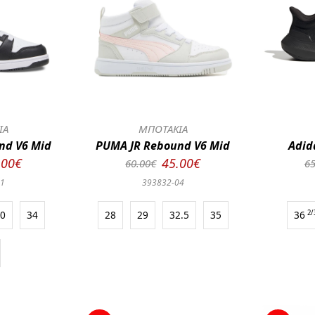
ΙΑ
ΜΠΟΤΑΚΙΑ
nd V6 Mid
PUMA JR Rebound V6 Mid
Adid
.00€
45.00€
60.00€
65
01
393832-04
30
34
28
29
32.5
35
36
2/