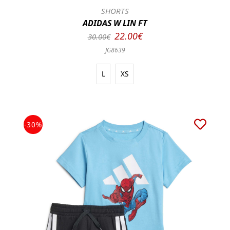
SHORTS
ADIDAS W LIN FT
22.00€
30.00€
JG8639
L
XS
-30%