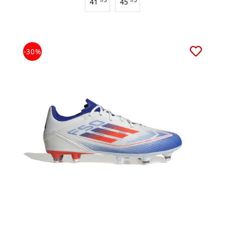
41
1/3
45
1/3
-30%