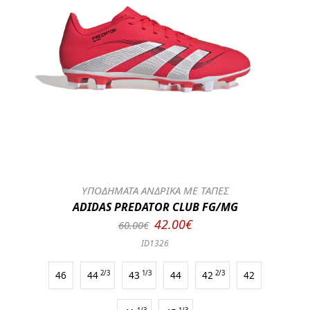
ΥΠΟΔΗΜΑΤΑ ΑΝΔΡΙΚΑ ΜΕ ΤΑΠΕΣ
ADIDAS PREDATOR CLUB FG/MG
42.00€
60.00€
ID1326
46
44
2/3
43
1/3
44
42
2/3
42