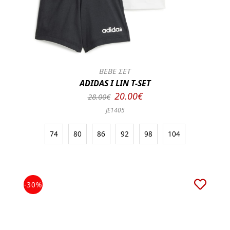
BEBE ΣΕΤ
ADIDAS I LIN T-SET
20.00€
28.00€
JE1405
74
80
86
92
98
104
-30%