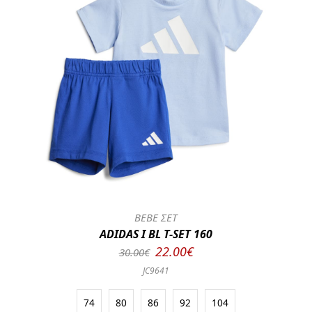
BEBE ΣΕΤ
ADIDAS I BL T-SET 160
22.00€
30.00€
JC9641
74
80
86
92
104