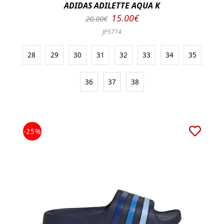
ADIDAS ADILETTE AQUA K
15.00€
20.00€
JP5774
28
29
30
31
32
33
34
35
36
37
38
-25%