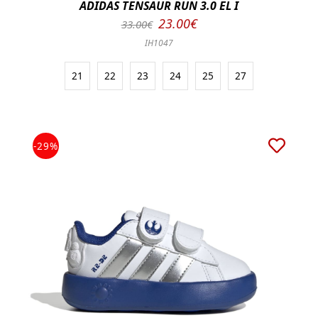
ADIDAS TENSAUR RUN 3.0 EL I
23.00€
33.00€
IH1047
21
22
23
24
25
27
-29%