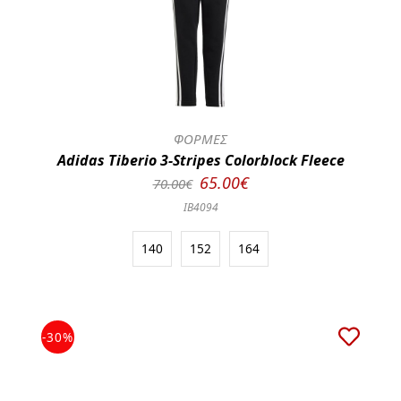
ΦΟΡΜΕΣ
Adidas Tiberio 3-Stripes Colorblock Fleece
65.00€
70.00€
IB4094
140
152
164
-30%