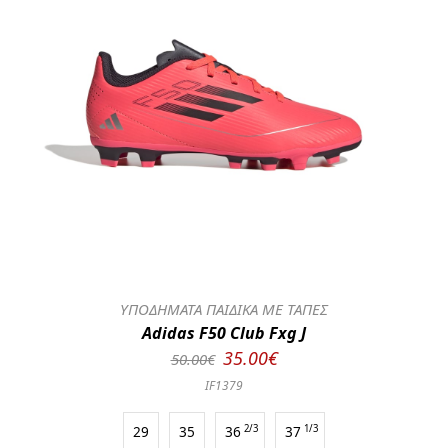
ΥΠΟΔΗΜΑΤΑ ΠΑΙΔΙΚΑ ΜΕ ΤΑΠΕΣ
Adidas F50 Club Fxg J
35.00€
50.00€
IF1379
29
35
36
2/3
37
1/3