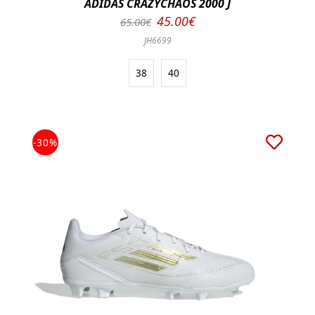
ADIDAS CRAZYCHAOS 2000 J
45.00€
65.00€
JH6699
38
40
-30%