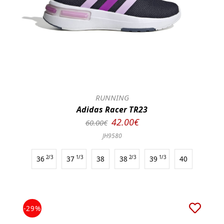
RUNNING
Adidas Racer TR23
42.00€
60.00€
JH9580
36
2/3
37
1/3
38
38
2/3
39
1/3
40
-29%