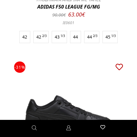
ADIDAS F50 LEAGUE FG/MG
63.00€
90.00€
IE0601
42
42
2/3
43
1/3
44
44
2/3
45
1/3
-31%