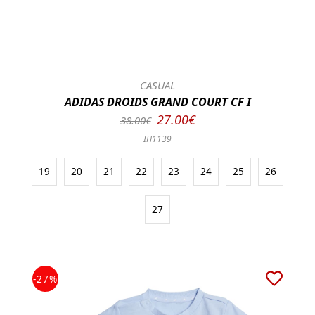
CASUAL
ADIDAS DROIDS GRAND COURT CF I
27.00€
38.00€
IH1139
19
20
21
22
23
24
25
26
27
-27%