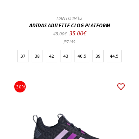
ΠΑΝΤΟΦΛΈΣ
ADIDAS ADILETTE CLOG PLATFORM
35.00€
45.00€
JP7159
37
38
42
43
40.5
39
44.5
-30%