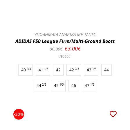
ΥΠΟΔΗΜΑΤΑ ΑΝΔΡΙΚΑ ΜΕ ΤΑΠΕΣ
ADIDAS F50 League Firm/Multi-Ground Boots
63.00€
90.00€
IE0604
40
2/3
41
1/3
42
42
2/3
43
1/3
44
44
2/3
45
1/3
46
47
1/3
-30%