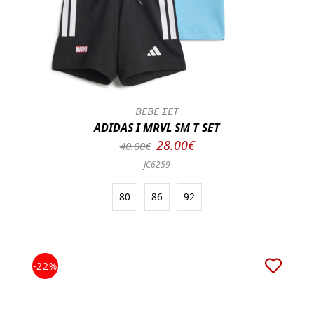
BEBE ΣΕΤ
ADIDAS I MRVL SM T SET
28.00€
40.00€
JC6259
80
86
92
-22%