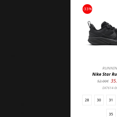
-33%
RUNNI
Nike Star R
35
52.00€
DX7614-0
28
30
31
35