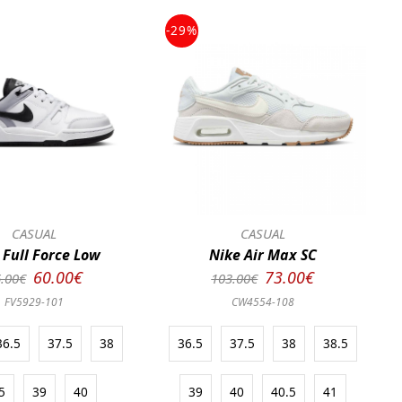
-29%
CASUAL
CASUAL
 Full Force Low
Nike Air Max SC
60.00€
73.00€
.00€
103.00€
FV5929-101
CW4554-108
36.5
37.5
38
36.5
37.5
38
38.5
5
39
40
39
40
40.5
41