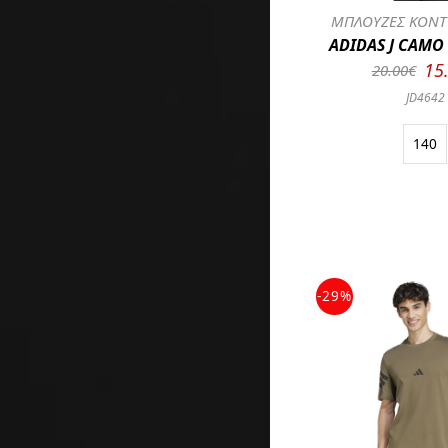
ΜΠΛΟΥΖΕΣ ΚΟΝΤ
ADIDAS J CAMO
15
20.00€
JD4642
140
-29%