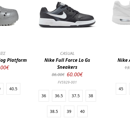
ΛΈΣ
CASUAL
log Platform
Nike Full Force Lo Gs
Nike 
.00€
Sneakers
13
60.00€
86.00€
FV5929-001
9
40.5
45
36
36.5
37.5
38
38.5
39
40