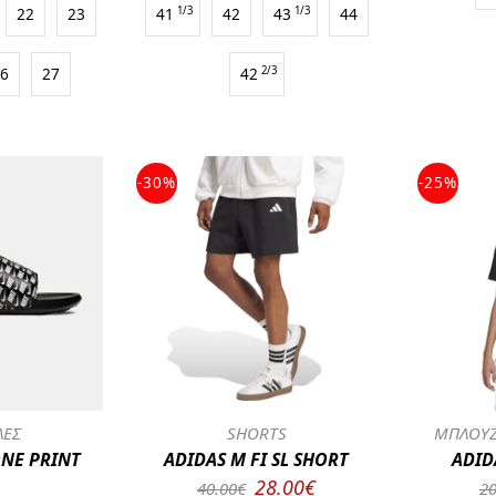
22
23
41
1/3
42
43
1/3
44
26
27
42
2/3
-30%
-25%
ΛΕΣ
SHORTS
ΜΠΛΟΥΖ
ONE PRINT
ADIDAS M FI SL SHORT
ADID
28.00€
40.00€
20