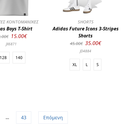
ΕΣ ΚΟΝΤΟΜΑΝΙΚΕΣ
SHORTS
as Boys T-Shirt
Adidas Future Icons 3-Stripes
15.00€
Shorts
.00€
35.00€
45.00€
JX6871
JD4884
128
140
XL
L
S
...
43
Επόμενη