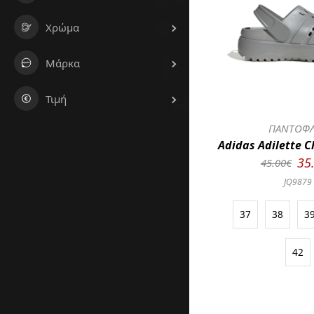
Χρώμα
Μάρκα
Τιμή
ΠΑΝΤΟΦ
Adidas Adilette C
35
45.00€
JQ9879
37
38
3
42