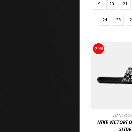
19
20
21
24
25
-25%
ΠΑΝΤΟΦ
NIKE VICTORI 
SLIDE