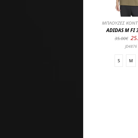
ΜΠΛΟΥΖΕΣ ΚΟΝΤ
ADIDAS M FI 
25
35.00€
JD4876
S
M