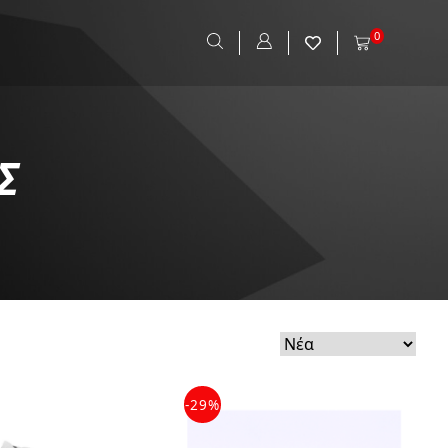
0
Σ
-29%