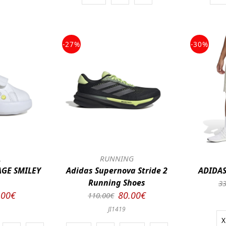
-27%
-30%
L
RUNNING
GE SMILEY
Adidas Supernova Stride 2
ADIDA
Running Shoes
33
.00€
80.00€
110.00€
JI1419
X