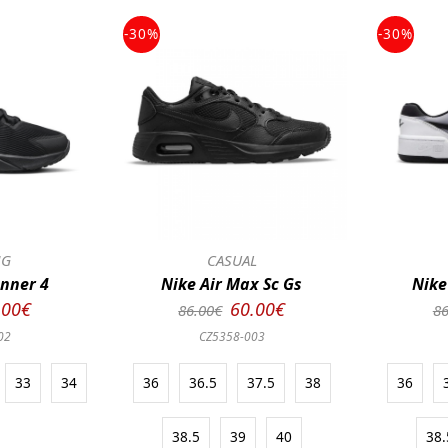
-30%
-30%
NG
CASUAL
unner 4
Nike Air Max Sc Gs
Nike
.00€
60.00€
86.00€
86
02
CZ5358-003
33
34
36
36.5
37.5
38
36
38.5
39
40
38.