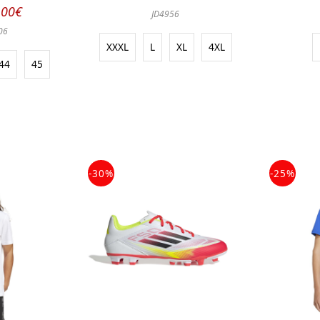
.00€
JD4956
06
XXXL
L
XL
4XL
44
45
-30%
-25%