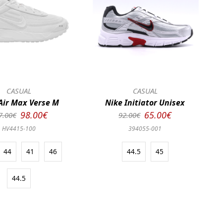
CASUAL
CASUAL
Air Max Verse M
Nike Initiator Unisex
98.00€
65.00€
7.00€
92.00€
HV4415-100
394055-001
44
41
46
44.5
45
44.5