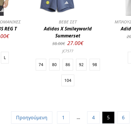
ΟΜΑΝΙΚΕΣ
BEBE ΣΕΤ
ΜΠΛΟΥΖ
3S REG T
Adidas X Smileyworld
Adid
.00€
Summerset
20
27.00€
38.00€
JC7577
L
74
80
86
92
98
104
...
Προηγούμενη
1
4
5
6