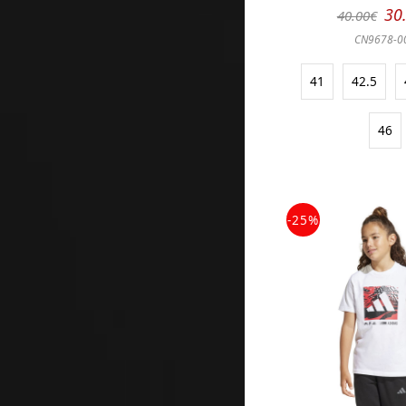
30
40.00€
CN9678-0
41
42.5
46
-25%