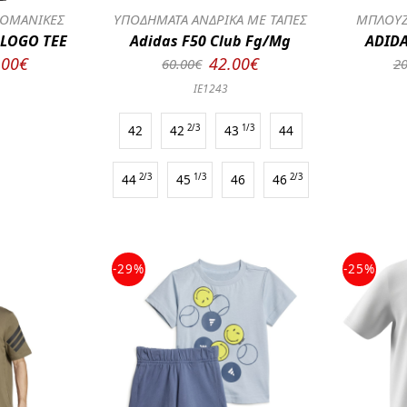
ΟΜΑΝΙΚΕΣ
ΥΠΟΔΗΜΑΤΑ ΑΝΔΡΙΚΑ ΜΕ ΤΑΠΕΣ
ΜΠΛΟΥΖ
 LOGO TEE
Adidas F50 Club Fg/Mg
ADIDA
.00€
42.00€
60.00€
20
IE1243
42
42
2/3
43
1/3
44
44
2/3
45
1/3
46
46
2/3
-29%
-25%