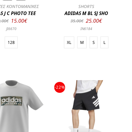
ΕΣ ΚΟΝΤΟΜΑΝΙΚΕΣ
SHORTS
S J C PHOTO TEE
ADIDAS M BL SJ SHO
15.00€
25.00€
.00€
35.00€
JI6670
IN6184
128
XL
M
S
L
-22%