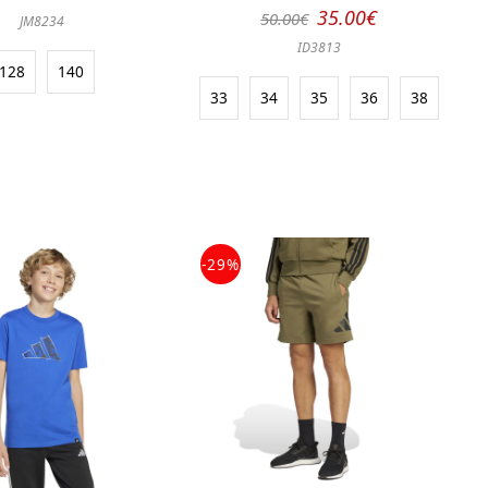
35.00€
50.00€
JM8234
ID3813
128
140
33
34
35
36
38
-29%