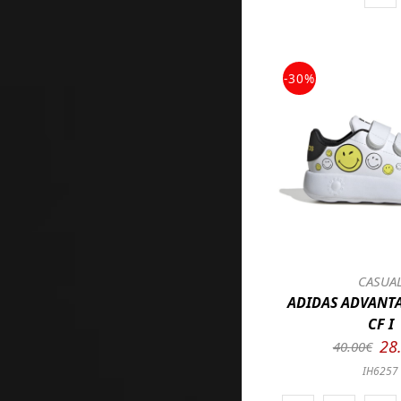
-30%
CASUA
ADIDAS ADVANTA
CF I
28
40.00€
IH6257