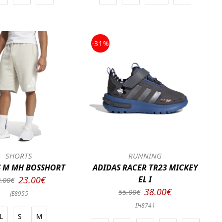
-31%
SHORTS
RUNNING
S M MH BOSSHORT
ADIDAS RACER TR23 MICKEY
23.00€
EL I
.00€
38.00€
55.00€
JE8955
IH8741
L
S
M