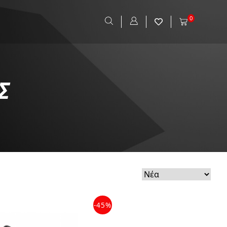
0
Σ
-45%