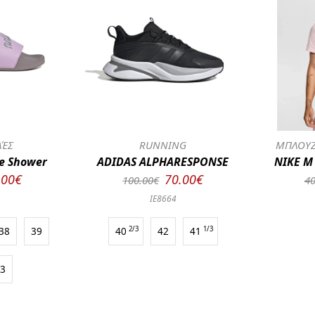
ΛΈΣ
RUNNING
ΜΠΛΟΥΖ
te Shower
ADIDAS ALPHARESPONSE
NIKE M
.00€
70.00€
100.00€
40
IE8664
38
39
40
2/3
42
41
1/3
43