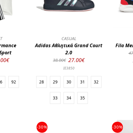
ΕΤ
CASUAL
ormance
Adidas Αθλητικά Grand Court
Fila M
 Sport
2.0
47
.00€
27.00€
38.00€
IE3850
86
92
28
29
30
31
32
33
34
35
-30%
-30%