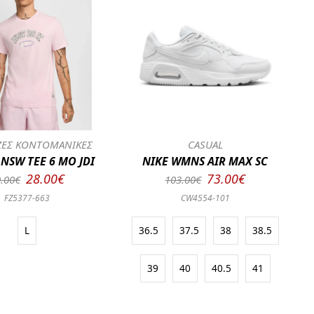
ΕΣ ΚΟΝΤΟΜΑΝΙΚΕΣ
CASUAL
 NSW TEE 6 MO JDI
NIKE WMNS AIR MAX SC
28.00€
73.00€
.00€
103.00€
FZ5377-663
CW4554-101
L
36.5
37.5
38
38.5
39
40
40.5
41