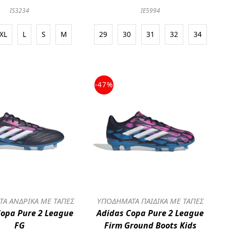
IS3234
IE5994
XL
L
S
M
29
30
31
32
34
-47%
Α ΑΝΔΡΙΚΑ ΜΕ ΤΑΠΕΣ
ΥΠΟΔΗΜΑΤΑ ΠΑΙΔΙΚΑ ΜΕ ΤΑΠΕΣ
Copa Pure 2 League
Adidas Copa Pure 2 League
FG
Firm Ground Boots Kids