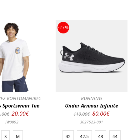
-27%
ΕΣ ΚΟΝΤΟΜΑΝΙΚΕΣ
RUNNING
s Sportswear Tee
Under Armour Infinite
20.00€
80.00€
.00€
110.00€
IW0092
3027523-001
S
M
42
42.5
43
44