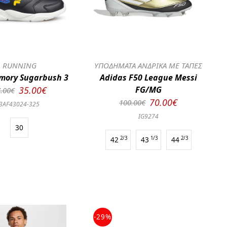
RUNNING
ΥΠΟΔΗΜΑΤΑ ΑΝΔΡΙΚΑ ΜΕ ΤΑΠΕΣ
emory Sugarbush 3
Adidas F50 League Messi
35.00€
FG/MG
.00€
70.00€
100.00€
3AF43024-325
IG9274
30
42
2/3
43
1/3
44
2/3
-29%