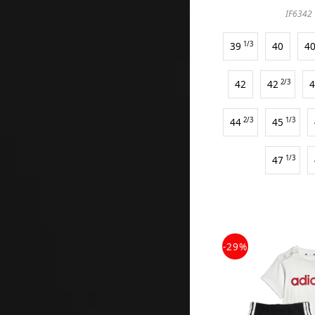
IF6342
39
1/3
40
4
42
42
2/3
44
2/3
45
1/3
47
1/3
-29%