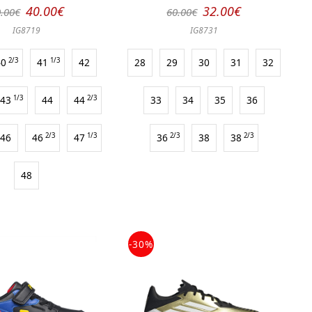
40.00€
32.00€
.00€
60.00€
IG8719
IG8731
40
2/3
41
1/3
42
28
29
30
31
32
43
1/3
44
44
2/3
33
34
35
36
46
46
2/3
47
1/3
36
2/3
38
38
2/3
48
-30%