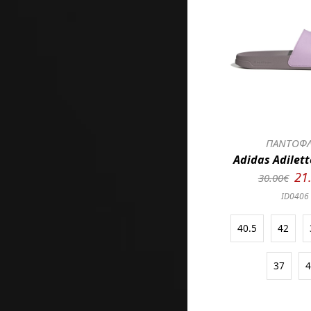
ΠΑΝΤΟΦ
Adidas Adilet
21
30.00€
ID0406
40.5
42
37