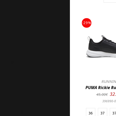
-29%
RUNNI
PUMA Rickie Ru
32
45.00€
396990-
36
37
3