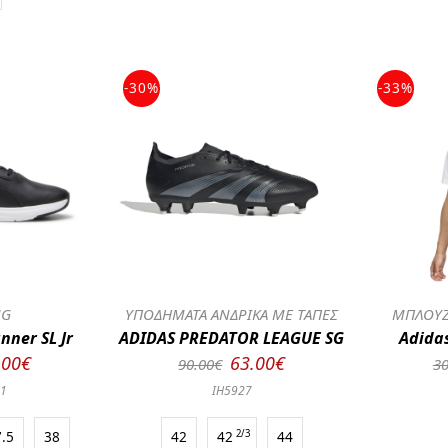
-30%
-33%
NG
ΥΠΟΔΗΜΑΤΑ ΑΝΔΡΙΚΑ ΜΕ ΤΑΠΕΣ
ΜΠΛΟΥΖ
nner SL Jr
ADIDAS PREDATOR LEAGUE SG
Adida
.00€
63.00€
90.00€
30
01
IH5927
7.5
38
42
42
2/3
44