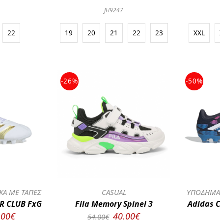
JH9247
22
19
20
21
22
23
XXL
-26%
-50%
ΚΑ ΜΕ ΤΑΠΕΣ
CASUAL
ΥΠΟΔΗΜΑΤ
R CLUB FxG
Fila Memory Spinel 3
Adidas 
.00€
40.00€
54.00€