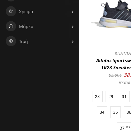
Χρώμα
Μάρκα
Τιμή
RUNNI
Adidas Sportsw
TR23 Sneaker
38
55.00€
IE6434
28
29
31
34
35
3
37
1/3