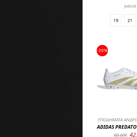
JH8658
19
21
-30%
ΥΠΟΔΗΜΑΤΑ ΑΝΔΡΙ
ADIDAS PREDATO
42
60.00€