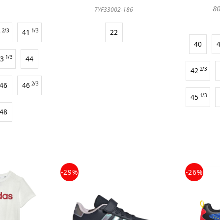
80
7YF33002-186
0
2/3
41
1/3
22
40
43
1/3
44
42
2/3
46
46
2/3
45
1/3
48
-29%
-26%