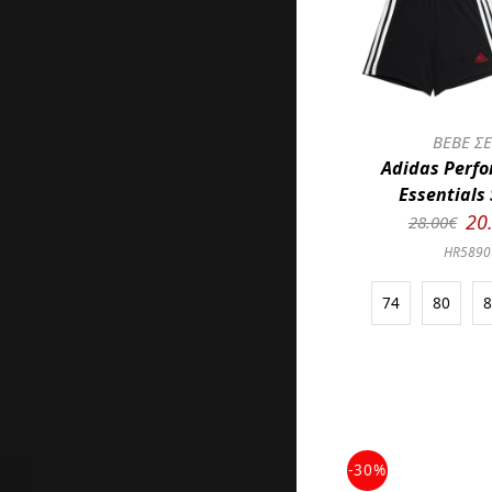
BEBE Σ
Adidas Perf
Essentials
20
28.00€
HR5890
74
80
-30%