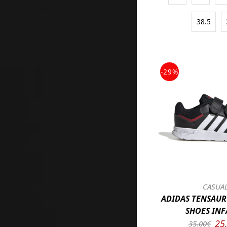
38.5
-29%
CASUA
ADIDAS TENSAUR
SHOES INF
25
35.00€