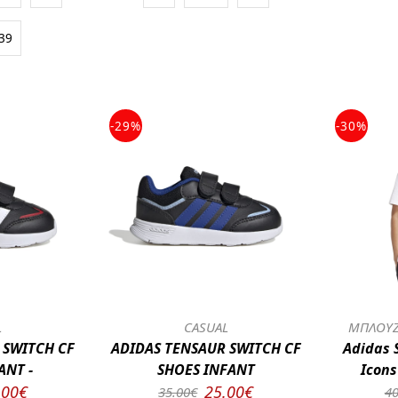
39
-29%
-30%
L
CASUAL
ΜΠΛΟΥΖ
 SWITCH CF
ADIDAS TENSAUR SWITCH CF
Adidas 
ANT -
SHOES INFANT
Icons
.00€
25.00€
35.00€
40