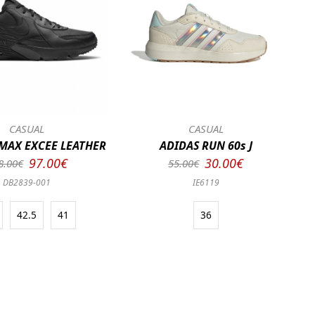
CASUAL
CASUAL
 MAX EXCEE LEATHER
ADIDAS RUN 60s J
97.00€
30.00€
8.00€
55.00€
DB2839-001
IE6119
42.5
41
36