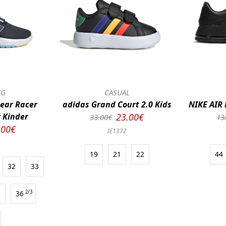
NG
CASUAL
ear Racer
adidas Grand Court 2.0 Kids
NIKE AIR
 Kinder
23.00€
33.00€
13
.00€
IE1372
19
21
22
44
32
33
6
36
2/3